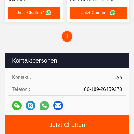
medizinische Ausrüstung
Jetzt Chatten '
Jetzt Chatten '
maschinell bearbeitet
1
Kontaktpersonen
Kontaktpersonen:
Lyn
Telefon::
86-189-26459278
Jetzt Chatten