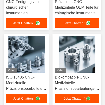
CNC-Fertigung von
Präzisions-CNC-
chirurgischen
Medizinteile OEM Teile für
Instrumenten
chirurgische Instrumente
Jetzt Chatten '
Jetzt Chatten '
Video
Video
ISO 13485 CNC-
Biokompatible CNC-
Medizinteile
Medizinteile
Präzisionsbearbeitete
Präzisionsbearbeitungs-
Implantatkomponenten
Komponenten Lieferant
Jetzt Chatten '
Jetzt Chatten '