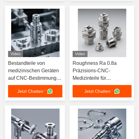
Video
Video
Bestandteile von
Roughness Ra 0.8a
medizinischen Geräten
Präzisions-CNC-
auf CNC-Bestimmung
Medizinteile für
100% QC-Kontrolle
chirurgische
Jetzt Chatten '
Jetzt Chatten '
Präzisionsbearbeitung
Komponenten