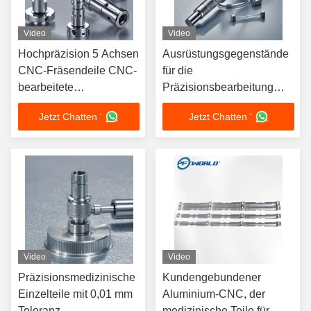
Video
Video
Hochpräzision 5 Achsen
Ausrüstungsgegenstände
CNC-Fräsendeile CNC-
für die
bearbeitete
Präzisionsbearbeitung
medizinische
CNC-Fertigung
Jetzt Chatten '
Jetzt Chatten '
Komponenten Teile
Video
Video
Präzisionsmedizinische
Kundengebundener
Einzelteile mit 0,01 mm
Aluminium-CNC, der
Toleranz
medizinische Teile für