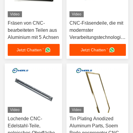
Video
Video
Fräsen von CNC-
CNC-Fräsendeile, die mit
bearbeiteten Teilen aus
modernster
Aluminium mit 5 Achsen
Verarbeitungstechnologie
und fortschrittlicher
Jetzt Chatten '
Jetzt Chatten '
Produktionsanlage
hergestellt werden
Video
Video
Lochende CNC-
Tin Plating Anodized
Edelstahl-Teile,
Aluminum Parts, Soem
polnisches Oberflächen-
Perle gesprengter CNC