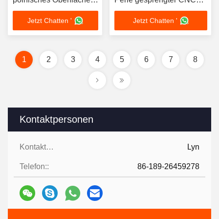
Soemprägepräzisionsteil
bearbeitete Metallteile
Jetzt Chatten '
Jetzt Chatten '
maschinell
1
2
3
4
5
6
7
8
Kontaktpersonen
Kontaktpersonen:
Lyn
Telefon::
86-189-26459278