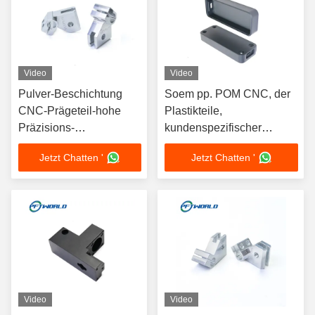
Video
Video
Pulver-Beschichtung
Soem pp. POM CNC, der
CNC-Prägeteil-hohe
Plastikteile,
Präzisions-
kundenspezifischer
sandstrahlende
ACRYLSAUERCNC
Jetzt Chatten '
Jetzt Chatten '
Aluminiumoberfläche
maschinell bearbeitet,
mahlte Teile
Video
Video