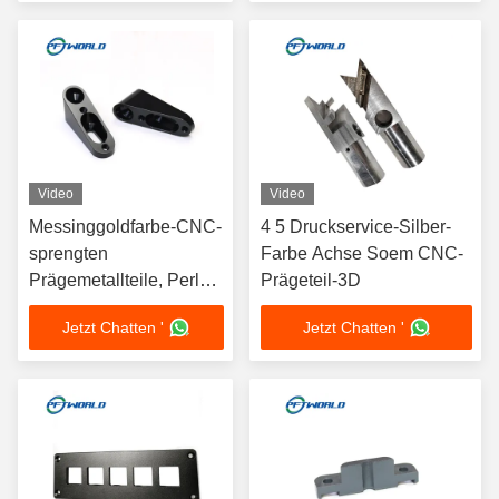
Video
Video
Messinggoldfarbe-CNC-
4 5 Druckservice-Silber-
sprengten
Farbe Achse Soem CNC-
Prägemetallteile, Perle
Prägeteil-3D
3D Drucker Spare Parts
Jetzt Chatten '
Jetzt Chatten '