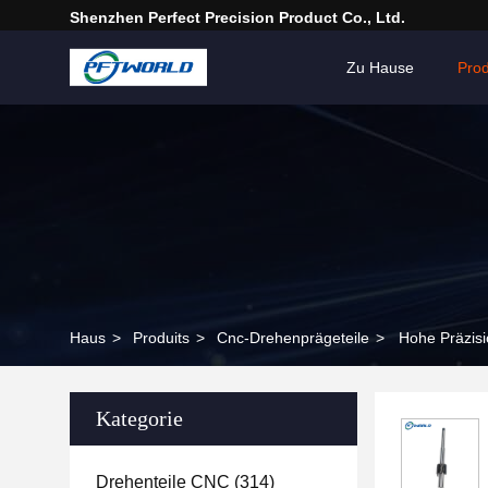
Shenzhen Perfect Precision Product Co., Ltd.
Zu Hause
Pro
Haus
>
Produits
>
Cnc-Drehenprägeteile
>
Hohe Präzis
Kategorie
Drehenteile CNC
(314)