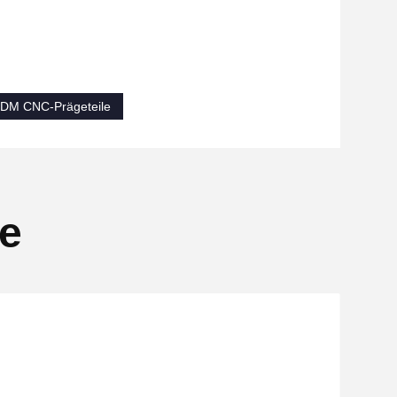
ODM CNC-Prägeteile
se