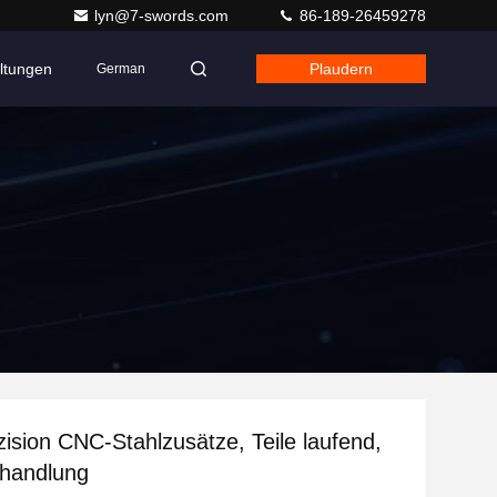
lyn@7-swords.com
86-189-26459278
ltungen
Plaudern
German
ision CNC-Stahlzusätze, Teile laufend,
handlung