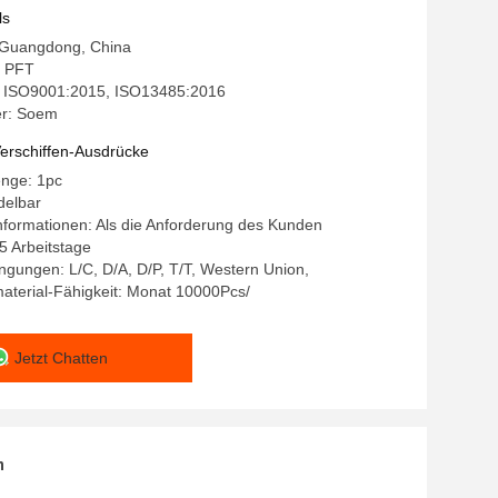
ls
: Guangdong, China
 PFT
g: ISO9001:2015, ISO13485:2016
r: Soem
erschiffen-Ausdrücke
enge: 1pc
delbar
formationen: Als die Anforderung des Kunden
15 Arbeitstage
gungen: L/C, D/A, D/P, T/T, Western Union,
aterial-Fähigkeit: Monat 10000Pcs/
Jetzt Chatten
n