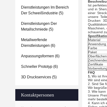
Beschreibu
Ist perfekte
Dienstleistungen Im Bereich
und in Shenz
Der Schweißindustrie
(5)
einer Strec
unsere Teil
Drucken 3D
Dienstleistungen Der
Qualitätsko
Maschinen, 
Metallschmiede
(5)
schauend zu
Spezifikati
Metallwerfende
Material
Anwendung
Dienstleistungen
(6)
Farbe
Paket
Anpassungsformen
(6)
Oberfläche
Zeichnende
Zertifikate
Schneller Prototyp
(6)
Vorbereitung
FAQ
1.
Wo ist Ihr
3D Druckservices
(5)
Wir sind ein
2.
Sind Sie f
Wir begrüße
3.
Wie kann 
Kontaktpersonen
Unsere Prei
mehr bestelle
4.
Kann ich 
Sicher, schä