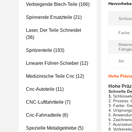
Hervorheb
Verbiegende Blech-Teile
(166)
Spinnende Ersatzteile
(21)
Schlüss
Laser, Der Teile Schneidet
Farbe:
(36)
Materie
Fähigke
Spritzenteile
(193)
Art:
Linearer Führer-Schieber
(12)
Medizinische Teile Cnc
(12)
Hohe Präzi
Hohe Präz
Cnc-Autoteile
(11)
Schnelle De
1.
Schlüsselw
2. Prozess:
CNC-Luftfahrtteile
(7)
3. Farbe: G
4.
Ursprungs
Cnc-Fahrradteile
(6)
5.
Anwendung
6. Zeichnen
7. Ausrüstun
Spezielle Metallgetriebe
(5)
8. Vorbereit