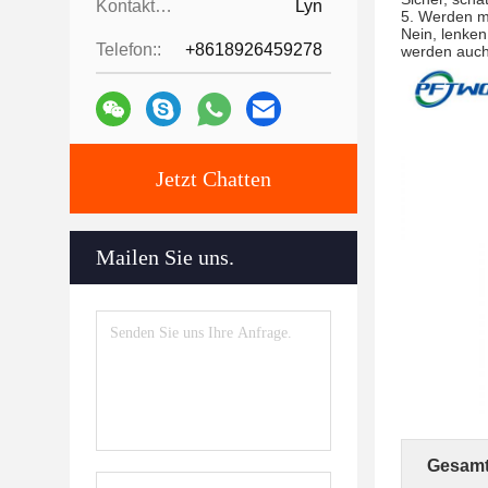
Kontaktpersonen:
Lyn
5.
Werden me
Nein, lenke
Telefon::
+8618926459278
werden auch
Jetzt Chatten
Mailen Sie uns.
Gesamt