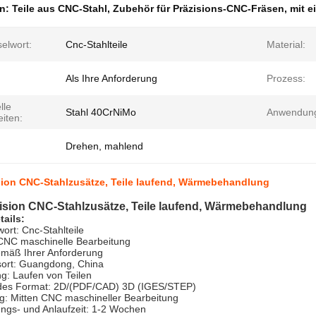
en:
Teile aus CNC-Stahl
,
Zubehör für Präzisions-CNC-Fräsen
,
mit e
elwort:
Cnc-Stahlteile
Material:
Als Ihre Anforderung
Prozess:
lle
Stahl 40CrNiMo
Anwendun
iten:
Drehen, mahlend
sion CNC-Stahlzusätze, Teile laufend, Wärmebehandlung
ision CNC-Stahlzusätze, Teile laufend, Wärmebehandlung
tails:
ort: Cnc-Stahlteile
 CNC maschinelle Bearbeitung
emäß Ihrer Anforderung
ort: Guangdong, China
: Laufen von Teilen
des Format: 2D/(PDF/CAD) 3D (IGES/STEP)
g: Mitten CNC maschineller Bearbeitung
ungs- und Anlaufzeit: 1-2 Wochen