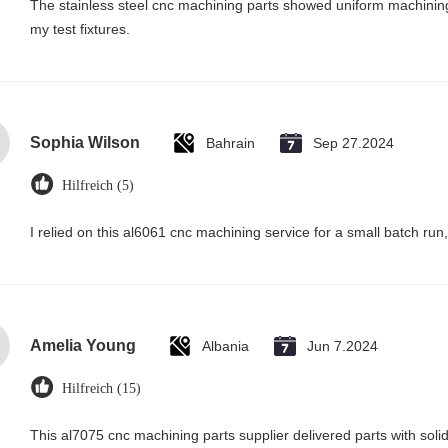
The stainless steel cnc machining parts showed uniform machinin
my test fixtures.
Sophia Wilson
Bahrain
Sep 27.2024
Hilfreich (5)
I relied on this al6061 cnc machining service for a small batch run
Amelia Young
Albania
Jun 7.2024
Hilfreich (15)
This al7075 cnc machining parts supplier delivered parts with soli