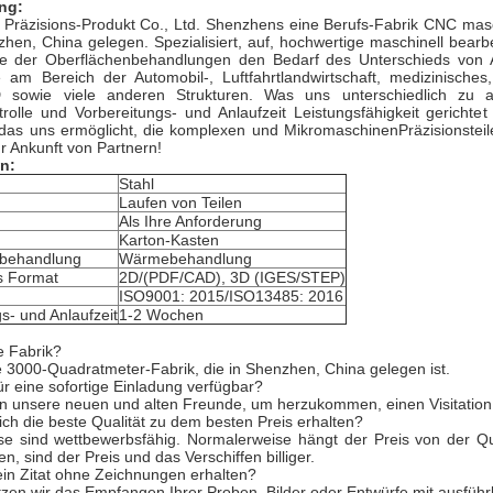
ng:
s Präzisions-Produkt Co., Ltd. Shenzhens eine Berufs-Fabrik CNC masc
hen, China gelegen. Spezialisiert, auf, hochwertige maschinell bearb
ke der Oberflächenbehandlungen den Bedarf des Unterschieds von 
e am Bereich der Automobil-, Luftfahrtlandwirtschaft, medizinische
 sowie viele anderen Strukturen. Was uns unterschiedlich zu a
ntrolle und Vorbereitungs- und Anlaufzeit Leistungsfähigkeit gerich
das uns ermöglicht, die komplexen und MikromaschinenPräzisionsteile
r Ankunft von Partnern!
on:
Stahl
Laufen von Teilen
Als Ihre Anforderung
Karton-Kasten
nbehandlung
Wärmebehandlung
s Format
2D/(PDF/CAD), 3D (IGES/STEP)
ISO9001: 2015/ISO13485: 2016
s- und Anlaufzeit
1-2 Wochen
e Fabrik?
e 3000-Quadratmeter-Fabrik, die in Shenzhen, China gelegen ist.
ür eine sofortige Einladung verfügbar?
n unsere neuen und alten Freunde, um herzukommen, einen Visitation
ich die beste Qualität zu dem besten Preis erhalten?
se sind wettbewerbsfähig. Normalerweise hängt der Preis von der Q
n, sind der Preis und das Verschiffen billiger.
ein Zitat ohne Zeichnungen erhalten?
tzen wir das Empfangen Ihrer Proben, Bilder oder Entwürfe mit ausführ