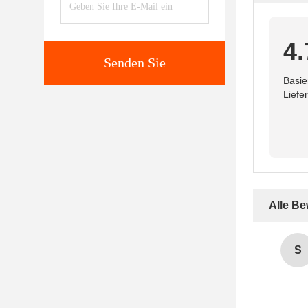
4.
Senden Sie
Basie
Liefe
Alle B
S