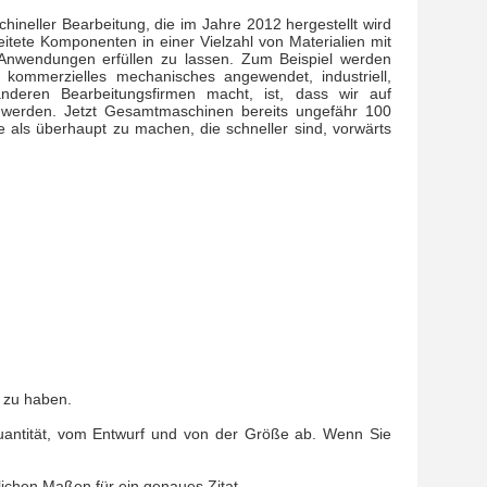
hineller Bearbeitung, die im Jahre 2012 hergestellt wird
eitete Komponenten in einer Vielzahl von Materialien mit
Anwendungen erfüllen zu lassen. Zum Beispiel werden
s, kommerzielles mechanisches angewendet, industriell,
nderen Bearbeitungsfirmen macht, ist, dass wir auf
tet werden. Jetzt Gesamtmaschinen bereits ungefähr 100
 als überhaupt zu machen, die schneller sind, vorwärts
 zu haben.
uantität, vom Entwurf und von der Größe ab. Wenn Sie
lichen Maßen für ein genaues Zitat.