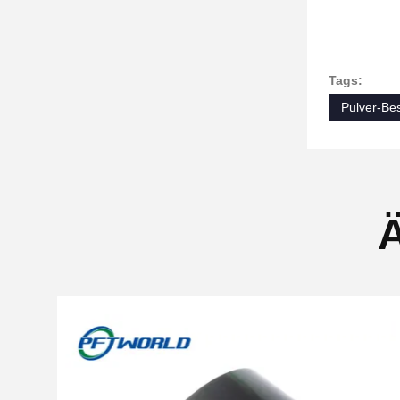
Tags:
Pulver-Be
Ä