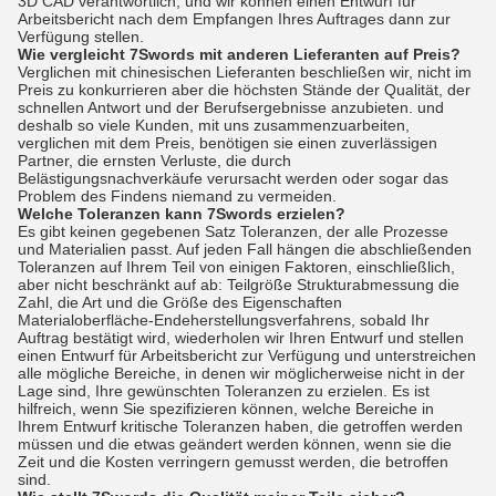
3D CAD verantwortlich, und wir können einen Entwurf für
Arbeitsbericht nach dem Empfangen Ihres Auftrages dann zur
Verfügung stellen.
Wie vergleicht 7Swords mit anderen Lieferanten auf Preis?
Verglichen mit chinesischen Lieferanten beschließen wir, nicht im
Preis zu konkurrieren aber die höchsten Stände der Qualität, der
schnellen Antwort und der Berufsergebnisse anzubieten. und
deshalb so viele Kunden, mit uns zusammenzuarbeiten,
verglichen mit dem Preis, benötigen sie einen zuverlässigen
Partner, die ernsten Verluste, die durch
Belästigungsnachverkäufe verursacht werden oder sogar das
Problem des Findens niemand zu vermeiden.
Welche Toleranzen kann 7Swords erzielen?
Es gibt keinen gegebenen Satz Toleranzen, der alle Prozesse
und Materialien passt. Auf jeden Fall hängen die abschließenden
Toleranzen auf Ihrem Teil von einigen Faktoren, einschließlich,
aber nicht beschränkt auf ab: Teilgröße Strukturabmessung die
Zahl, die Art und die Größe des Eigenschaften
Materialoberfläche-Endeherstellungsverfahrens, sobald Ihr
Auftrag bestätigt wird, wiederholen wir Ihren Entwurf und stellen
einen Entwurf für Arbeitsbericht zur Verfügung und unterstreichen
alle mögliche Bereiche, in denen wir möglicherweise nicht in der
Lage sind, Ihre gewünschten Toleranzen zu erzielen. Es ist
hilfreich, wenn Sie spezifizieren können, welche Bereiche in
Ihrem Entwurf kritische Toleranzen haben, die getroffen werden
müssen und die etwas geändert werden können, wenn sie die
Zeit und die Kosten verringern gemusst werden, die betroffen
sind.