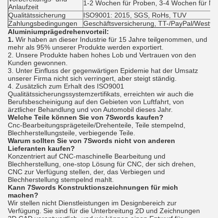
1-2 Wochen für Proben, 3-4 Wochen für M
Anlaufzeit
Qualitätssicherung
ISO9001: 2015, SGS, RoHs, TUV
Zahlungsbedingungen
Geschäftsversicherung, TT-/PayPal/Westv
Aluminiumprägedrehenvorteil:
1.
Wir haben an dieser Industrie für 15 Jahre teilgenommen, und
mehr als 95% unserer Produkte werden exportiert.
2. Unsere Produkte haben hohes Lob und Vertrauen von den
Kunden gewonnen.
3. Unter Einfluss der gegenwärtigen Epidemie hat der Umsatz
unserer Firma nicht sich verringert, aber steigt ständig.
4. Zusätzlich zum Erhalt des ISO9001
Qualitätssicherungssystemzertifikats, erreichten wir auch die
Berufsbescheinigung auf den Gebieten von Luftfahrt, von
ärztlicher Behandlung und von Automobil dieses Jahr.
Welche Teile können Sie von 7Swords kaufen?
Cnc-Bearbeitungsprägeteile/Drehenteile, Teile stempelnd,
Blechherstellungsteile, verbiegende Teile.
Warum sollten Sie von 7Swords nicht von anderen
Lieferanten kaufen?
Konzentriert auf CNC-maschinelle Bearbeitung und
Blechherstellung, one-stop Lösung für CNC, der sich drehen,
CNC zur Verfügung stellen, der, das Verbiegen und
Blechherstellung stempelnd mahlt.
Kann 7Swords Konstruktionszeichnungen für mich
machen?
Wir stellen nicht Dienstleistungen im Designbereich zur
Verfügung. Sie sind für die Unterbreitung 2D und Zeichnungen