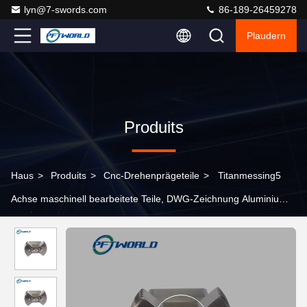
lyn@7-swords.com
86-189-26459278
Plaudern
Produits
Haus
>
Produits
>
Cnc-Drehenprägeteile
>
Titanmessing5
Achse maschinell bearbeitete Teile, DWG-Zeichnung Aluminium-
Bearbeitungsservice CNC