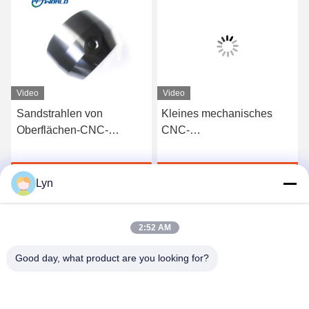
Video
Video
Sandstrahlen von
Kleines mechanisches
Oberflächen-CNC-
CNC-
Drehenprägeteilen, die
Metallbearbeitungsservice-
Aluminium für Laser-
polnische sandstrahlende
Jetzt Chatten
Jetzt Chatten
Ausschnitt anodisieren
Oberfläche
Lyn
2:52 AM
Good day, what product are you looking for?
Shenzhen Perfect Precision Product Co., Ltd.
lyn@7-swords.com