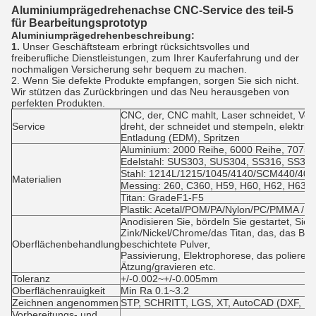
Aluminiumprägedrehenachse CNC-Service des teil-5
für Bearbeitungsprototyp
Aluminiumprägedrehenbeschreibung:
1.
Unser Geschäftsteam erbringt rücksichtsvolles und
freiberufliche Dienstleistungen, zum Ihrer Kauferfahrung und der
nochmaligen Versicherung sehr bequem zu machen.
2. Wenn Sie defekte Produkte empfangen, sorgen Sie sich nicht.
Wir stützen das Zurückbringen und das Neu herausgeben von
perfekten Produkten.
CNC, der, CNC mahlt, Laser schneidet, Verb
Service
dreht, der schneidet und stempeln, elektri
Entladung (EDM), Spritzen
Aluminium: 2000 Reihe, 6000 Reihe, 7075,5
Edelstahl: SUS303, SUS304, SS316, SS316
Stahl: 1214L/1215/1045/4140/SCM440/40C
Materialien
Messing: 260, C360, H59, H60, H62, H63, 
Titan: GradeF1-F5
Plastik: Acetal/POM/PA/Nylon/PC/PMMA /P
Anodisieren Sie, bördeln Sie gestartet, Si
Zink/Nickel/Chrome/das Titan, das, das Bür
Oberflächenbehandlung
beschichtete Pulver,
Passivierung, Elektrophorese, das polieren
Ätzung/gravieren etc.
Toleranz
+/-0.002~+/-0.005mm
Oberflächenrauigkeit
Min Ra 0.1~3.2
Zeichnen angenommen
STP, SCHRITT, LGS, XT, AutoCAD (DXF, DW
Vorbereitungs- und