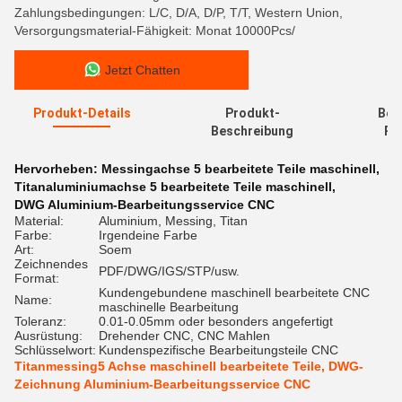
Zahlungsbedingungen: L/C, D/A, D/P, T/T, Western Union,
Versorgungsmaterial-Fähigkeit: Monat 10000Pcs/
Jetzt Chatten
Produkt-Details
Produkt-
Bew
Beschreibung
Re
Hervorheben:
Messingachse 5 bearbeitete Teile maschinell
,
Titanaluminiumachse 5 bearbeitete Teile maschinell
,
DWG Aluminium-Bearbeitungsservice CNC
Material:
Aluminium, Messing, Titan
Farbe:
Irgendeine Farbe
Art:
Soem
Zeichnendes
PDF/DWG/IGS/STP/usw.
Format:
Kundengebundene maschinell bearbeitete CNC
Name:
maschinelle Bearbeitung
Toleranz:
0.01-0.05mm oder besonders angefertigt
Ausrüstung:
Drehender CNC, CNC Mahlen
Schlüsselwort:
Kundenspezifische Bearbeitungsteile CNC
Titanmessing5 Achse maschinell bearbeitete Teile, DWG-
Zeichnung Aluminium-Bearbeitungsservice CNC