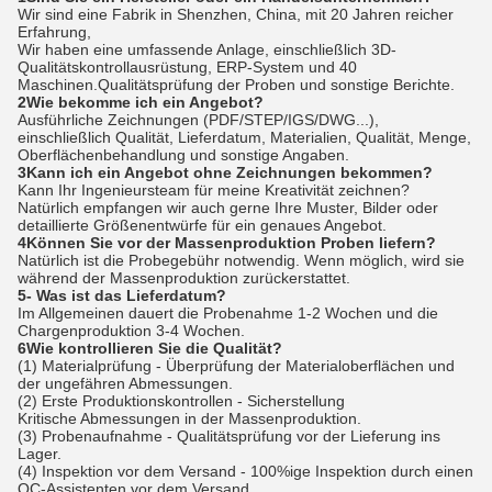
Wir sind eine Fabrik in Shenzhen, China, mit 20 Jahren reicher
Erfahrung,
Wir haben eine umfassende Anlage, einschließlich 3D-
Qualitätskontrollausrüstung, ERP-System und 40
Maschinen.Qualitätsprüfung der Proben und sonstige Berichte.
2Wie bekomme ich ein Angebot?
Ausführliche Zeichnungen (PDF/STEP/IGS/DWG...),
einschließlich Qualität, Lieferdatum, Materialien, Qualität, Menge,
Oberflächenbehandlung und sonstige Angaben.
3Kann ich ein Angebot ohne Zeichnungen bekommen?
Kann Ihr Ingenieursteam für meine Kreativität zeichnen?
Natürlich empfangen wir auch gerne Ihre Muster, Bilder oder
detaillierte Größenentwürfe für ein genaues Angebot.
4Können Sie vor der Massenproduktion Proben liefern?
Natürlich ist die Probegebühr notwendig. Wenn möglich, wird sie
während der Massenproduktion zurückerstattet.
5- Was ist das Lieferdatum?
Im Allgemeinen dauert die Probenahme 1-2 Wochen und die
Chargenproduktion 3-4 Wochen.
6Wie kontrollieren Sie die Qualität?
(1) Materialprüfung - Überprüfung der Materialoberflächen und
der ungefähren Abmessungen.
(2) Erste Produktionskontrollen - Sicherstellung
Kritische Abmessungen in der Massenproduktion.
(3) Probenaufnahme - Qualitätsprüfung vor der Lieferung ins
Lager.
(4) Inspektion vor dem Versand - 100%ige Inspektion durch einen
QC-Assistenten vor dem Versand.