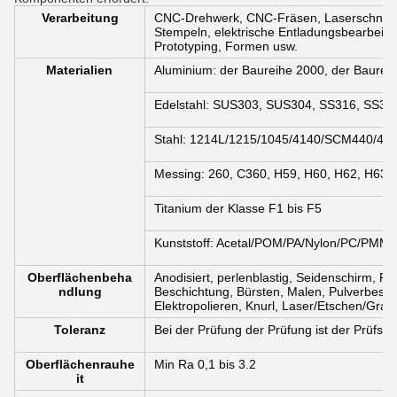
Verarbeitung
CNC-Drehwerk, CNC-Fräsen, Laserschneide
Stempeln, elektrische Entladungsbearbeitu
Prototyping, Formen usw.
Materialien
Aluminium: der Baureihe 2000, der Baurei
Edelstahl: SUS303, SUS304, SS316, SS31
Stahl: 1214L/1215/1045/4140/SCM440/40
Messing: 260, C360, H59, H60, H62, H63, 
Titanium der Klasse F1 bis F5
Kunststoff: Acetal/POM/PA/Nylon/PC/PMM
Oberflächenbeha
Anodisiert, perlenblastig, Seidenschirm, P
ndlung
Beschichtung, Bürsten, Malen, Pulverbesch
Elektropolieren, Knurl, Laser/Etschen/Grav
Toleranz
Bei der Prüfung der Prüfung ist der Prüfst
Oberflächenrauhe
Min Ra 0,1 bis 3.2
it