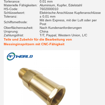
Torlerance:
0.01 mm
Materielle Fähigkeiten:
Aluminium, Kupfer, Edelstahl
HS-Code:
7602000010
Schlüsselwort:
Elektrische Anschlüsse Kupferanschlüsse
Toleranz:
± 0,01 mm
Mit dem Express, mit der Luft oder per
Schiffsmethode:
Post
Oberflächenrauheit:
Nach Kundenanforderungen
Ursprung:
China
Zahlungsfrist:
T/T, Paypal, Western Union, L/C
Teile und Zubehör für die Bearbeitung von
Messinginspritzern mit CNC-Fähigkeit