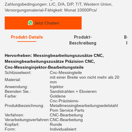
Zahlungsbedingungen: L/C, D/A, D/P, T/T, Western Union,
Versorgungsmaterial-Fähigkeit: Monat 10000Pcs/
Jetzt Chatten
Produkt-Details
Produkt-
Bew
Beschreibung
Re
Hervorheben:
Messingbearbeitungszusätze CNC
,
Messingbearbeitungszusätze Präzision CNC
,
Cnc-Messinginjektor-Bearbeitungsteile
Schlüsselwort:
Cnc-Messingteile
mit einer Breite von nicht mehr als 20
Material:
mm
Anwendung:
Injektor
Beenden Sie.:
Sandstrahlen + Eloxieren
Farbe:
Goldene
Cnc-Präzisions-
Produktbezeichnung:
Metallmessingbearbeitungsedelstahl
Pom Service Parts
Verfahren:
CNC-Bearbeitung
Verarbeitungsverfahren:
CNC-Bearbeitung
Kopfart:
Runde
Form:
Individualisiert