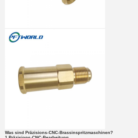
Was sind Präzisions-CNC-Brassinspritzmaschinen?
1.Präzisions-CNC-Bearbeitung