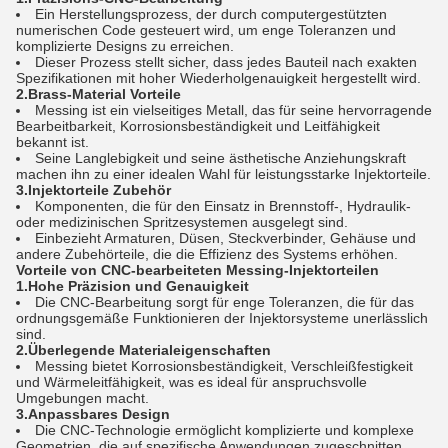
Ein Herstellungsprozess, der durch computergestützten
numerischen Code gesteuert wird, um enge Toleranzen und
komplizierte Designs zu erreichen.
Dieser Prozess stellt sicher, dass jedes Bauteil nach exakten
Spezifikationen mit hoher Wiederholgenauigkeit hergestellt wird.
2.Brass-Material Vorteile
Messing ist ein vielseitiges Metall, das für seine hervorragende
Bearbeitbarkeit, Korrosionsbeständigkeit und Leitfähigkeit
bekannt ist.
Seine Langlebigkeit und seine ästhetische Anziehungskraft
machen ihn zu einer idealen Wahl für leistungsstarke Injektorteile.
3.Injektorteile Zubehör
Komponenten, die für den Einsatz in Brennstoff-, Hydraulik-
oder medizinischen Spritzesystemen ausgelegt sind.
Einbezieht Armaturen, Düsen, Steckverbinder, Gehäuse und
andere Zubehörteile, die die Effizienz des Systems erhöhen.
Vorteile von CNC-bearbeiteten Messing-Injektorteilen
1.Hohe Präzision und Genauigkeit
Die CNC-Bearbeitung sorgt für enge Toleranzen, die für das
ordnungsgemäße Funktionieren der Injektorsysteme unerlässlich
sind.
2.Überlegende Materialeigenschaften
Messing bietet Korrosionsbeständigkeit, Verschleißfestigkeit
und Wärmeleitfähigkeit, was es ideal für anspruchsvolle
Umgebungen macht.
3.Anpassbares Design
Die CNC-Technologie ermöglicht komplizierte und komplexe
Geometrien, die auf spezifische Anwendungen zugeschnitten