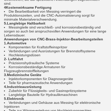
sind.
4Kostenwirksame Fertigung
Die Bearbeitbarkeit von Messing verringert die
Produktionszeiten, und die CNC-Automatisierung sorgt für
minimale Materialverschwendung.
5.Langlebige Haltbarkeit
Messingteile sind verschleiß- und korrosionsbeständig und
sorgen so auch bei anspruchsvollen Anwendungen für eine lange
Lebensdauer.
Anwendungen von CNC-Brass-Injektor-Bearbeitungsteilen
1.Automotive
Komponenten für Kraftstoffeinspritzer
Verbindungen und Ausrüstungen für Brennstoffsysteme
Hochleistungsdüsen
2- Luftfahrt
Präzisionshydraulische Systeme
Korrosionsbeständige Armaturen für
Flugzeugbrennstoffleitungen
3.Medizinische Geräte
Injektorkomponenten für Diagnosegeräte
Teile für pharmazeutische Anwendungen
4.Industrieausrüstung
Zubehör für Flüssigkeits- und Gasinspritzsysteme
Langlebige Bauteile für Hydraulikmaschinen
5.Elektronik
Verbindungen und Gehäuse aus Messing für elektronische
Injektoren
Teile zur Wärmeverteilung von Hochleistungsgeräten