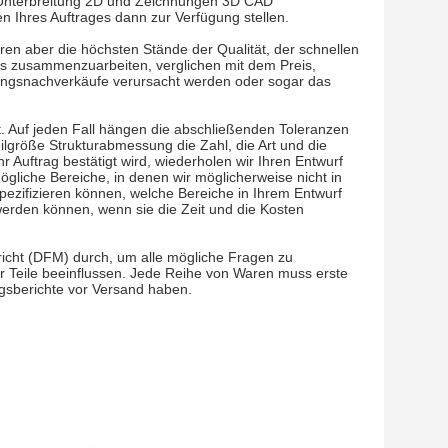
ie Unterbreitung 2D und Zeichnungen 3D CAD
n Ihres Auftrages dann zur Verfügung stellen.
eren aber die höchsten Stände der Qualität, der schnellen
ns zusammenzuarbeiten, verglichen mit dem Preis,
igungsnachverkäufe verursacht werden oder sogar das
t. Auf jeden Fall hängen die abschließenden Toleranzen
Teilgröße Strukturabmessung die Zahl, die Art und die
 Auftrag bestätigt wird, wiederholen wir Ihren Entwurf
mögliche Bereiche, in denen wir möglicherweise nicht in
spezifizieren können, welche Bereiche in Ihrem Entwurf
werden können, wenn sie die Zeit und die Kosten
bericht (DFM) durch, um alle mögliche Fragen zu
rer Teile beeinflussen. Jede Reihe von Waren muss erste
gsberichte vor Versand haben.