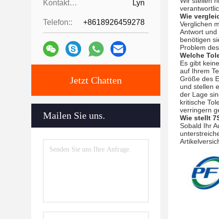
Wir stellen 
Kontaktpersonen:
Lyn
verantwortli
Wie verglei
Telefon::
+8618926459278
Verglichen m
Antwort und 
benötigen si
Problem des
Welche Tol
Es gibt kein
auf Ihrem Te
Jetzt Chatten
Größe des Ei
und stellen 
der Lage sin
kritische To
verringern g
Mailen Sie uns.
Wie stellt 
Sobald Ihr A
unterstreich
Artikelversi