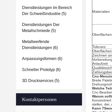
Dienstleistungen Im Bereich
Materialien
Der Schweißindustrie
(5)
Dienstleistungen Der
Metallschmiede
(5)
Oberfläche
Metallwerfende
Toleranz
Dienstleistungen
(6)
Oberflächen
Zeichnen 
Anpassungsformen
(6)
Vorbereitun
Anlaufzeit
Qualitätssic
Schneller Prototyp
(6)
Zahlungsbe
Cnc-Messing
Breite Palet
3D Druckservices
(5)
Drehungmühl
Welche Tei
Cnc-Bearbeit
Warum sollt
Kontaktpersonen
Konzentrier
stellen, der
Kann 7Swor