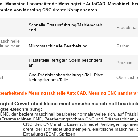
en:
Maschinell bearbeitende Messingteile AutoCAD
,
Maschinell be
rahlen von Messing CNC drehte Komponenten
Schnelle Erstausführung/Mahlen/dreh
Produktna
end
aschinelle
itung oder
Mikromaschinelle Bearbeitung
Farbe:
Plastikteile, fertigten Soem besonders
:
Prozess:
an
Cnc-Präzisionsbearbeitungs-Teil, Plast
il:
Oberfläch
ikeinspritzungs-Teile
 bearbeitende Messingstahlteile AutoCAD, Messing CNC sandstr
gteil-Gewohnheit kleine mechanische maschinell bearbeite
gteil-Beschreibung:
CNC, der bezieht maschinell bearbeitet normalerweise sich, auf Präz
sFräsmaschinen CNC, Bearbeitungsbohren CNC und Fräsmaschinen, e
CNC, der, CNC mahlt, Laser schneidet, Verbiegen, spinnen
dreht, der schneidet und stempeln, elektrische maschinell
Entladung (EDM), Spritzen