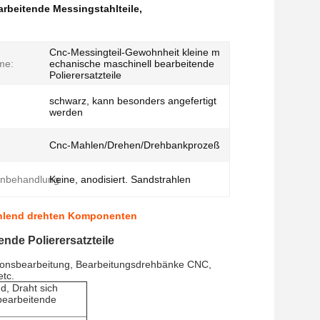
arbeitende Messingstahlteile
,
Cnc-Messingteil-Gewohnheit kleine m
me:
echanische maschinell bearbeitende
Polierersatzteile
schwarz, kann besonders angefertigt
werden
Cnc-Mahlen/Drehen/Drehbankprozeß
enbehandlung:
Keine, anodisiert. Sandstrahlen
ahlend drehten Komponenten
nde Polierersatzteile
isionsbearbeitung, Bearbeitungsdrehbänke CNC,
tc.
d, Draht sich
 bearbeitende