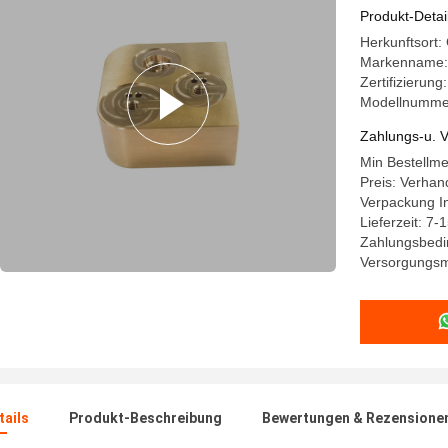
Kompone
Produkt-Detai
Herkunftsort
Markenname:
Zertifizierun
Modellnumme
Zahlungs-u. V
Min Bestellm
Preis: Verhan
Verpackung In
Lieferzeit: 7-
Zahlungsbedin
Versorgungsm
ails
Produkt-Beschreibung
Bewertungen & Rezensione