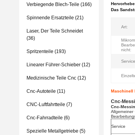
Hervorheb
Verbiegende Blech-Teile
(166)
Das Sandst
Spinnende Ersatzteile
(21)
Art:
Laser, Der Teile Schneidet
(36)
Mikrom
Bearbe
nicht:
Spritzenteile
(193)
Service
Linearer Führer-Schieber
(12)
Einzelte
Medizinische Teile Cnc
(12)
Cnc-Autoteile
(11)
Maschinell
Cnc-Messin
CNC-Luftfahrtteile
(7)
Cnc-Messin
Allgemeiner 
Bearbeitung
Cnc-Fahrradteile
(6)
Service
Spezielle Metallgetriebe
(5)