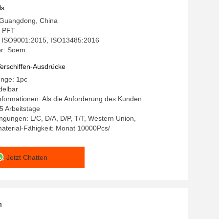
nten
ls
: Guangdong, China
 PFT
g: ISO9001:2015, ISO13485:2016
r: Soem
erschiffen-Ausdrücke
enge: 1pc
delbar
formationen: Als die Anforderung des Kunden
15 Arbeitstage
gungen: L/C, D/A, D/P, T/T, Western Union,
aterial-Fähigkeit: Monat 10000Pcs/
Jetzt Chatten
n