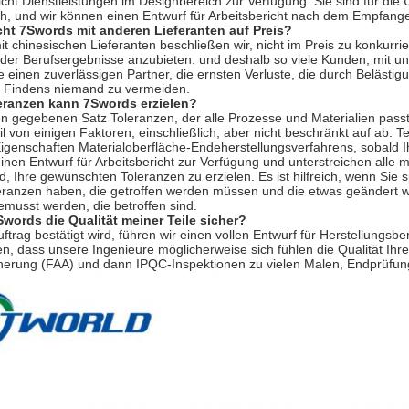
nicht Dienstleistungen im Designbereich zur Verfügung. Sie sind für d
ch, und wir können einen Entwurf für Arbeitsbericht nach dem Empfange
cht 7Swords mit anderen Lieferanten auf Preis?
it chinesischen Lieferanten beschließen wir, nicht im Preis zu konkurri
der Berufsergebnisse anzubieten. und deshalb so viele Kunden, mit u
e einen zuverlässigen Partner, die ernsten Verluste, die durch Beläst
 Findens niemand zu vermeiden.
eranzen kann 7Swords erzielen?
en gegebenen Satz Toleranzen, der alle Prozesse und Materialien pass
il von einigen Faktoren, einschließlich, aber nicht beschränkt auf ab: 
genschaften Materialoberfläche-Endeherstellungsverfahrens, sobald Ihr
einen Entwurf für Arbeitsbericht zur Verfügung und unterstreichen alle 
d, Ihre gewünschten Toleranzen zu erzielen. Es ist hilfreich, wenn Sie 
leranzen haben, die getroffen werden müssen und die etwas geändert 
emusst werden, die betroffen sind.
7Swords die Qualität meiner Teile sicher?
uftrag bestätigt wird, führen wir einen vollen Entwurf für Herstellungs
en, dass unsere Ingenieure möglicherweise sich fühlen die Qualität Ih
cherung (FAA) und dann IPQC-Inspektionen zu vielen Malen, Endprüfun