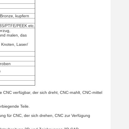
Bronze, kupfern
ABS/PTFE/PEEK etc.
erzug,
 und malen, das
 Knoten, Laser/
Proben
n
wie CNC verfügbar, der sich dreht, CNC-mahlt, CNC-mittel
erbiegende Teile.
ung für CNC, der sich drehen, CNC zur Verfügung