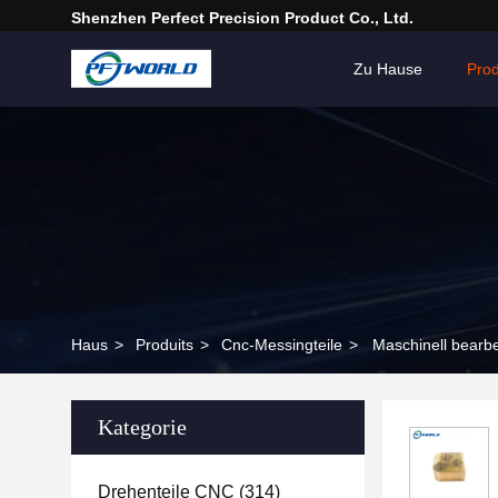
Shenzhen Perfect Precision Product Co., Ltd.
Zu Hause
Pro
Haus
>
Produits
>
Cnc-Messingteile
>
Maschinell bearb
Kategorie
Drehenteile CNC
(314)