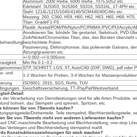
Aluminium: 2000 Reihe, 6000 Reihe, 7075,5052 etc.
Edelstahl: SUS303, SUS304, SS316, SS316L, 17-4PH etc.
Stahl: 1214L/1215/1045/4140/SCM440/40CrMo etc.
Messing: 260, C360, H59, H60, H62, H63, H65, H68, H70, 
Titan: GradeF1-F5
Plastik: Acetal/POM/PA/Nylon/PC/PMMA /PVC/PU/Acrylic/
Anodisieren Sie, bördeln Sie gestartet, Siebdruck, PVD-Üb
Zink/Nickel/Chrome/das Titan, das, das Bürsten überzieht
nbehandlung
beschichtete Pulver,
Passivierung, Elektrophorese, das polierende Galvano, der
Ätzung/gravieren etc.
+/-0.002~+/-0.005mm
rauigkeit
Min Ra 0.1~3.2
angenommen
STP, SCHRITT, LGS, XT, AutoCAD (DXF, DWG), pdf oder 
gs- und
1-2 Wochen für Proben, 3-4 Wochen für Massenproduktio
herung
ISO9001: 2015, SGS, RoHs, TUV
dingungen
Geschäftsversicherung, TT-/PayPal/Westverband
teil-Detail:
te der Verarbeitung von Dienstleistungen sind für alle Arten Produkte, 
und bohren, das Stempeln und spinnen, Spritzen, etc.
le können Sie von 7Swords kaufen?
ungsprägeteile/Drehenteile, Teile stempelnd, Blechherstellungsteile, v
en Sie von 7Swords nicht von anderen Lieferanten kaufen?
t auf CNC-maschinelle Bearbeitung und Blechherstellung, one-stop Lös
, das Verbiegen und Blechherstellung stempelnd mahlt.
ds Konstruktionszeichnungen für mich machen?