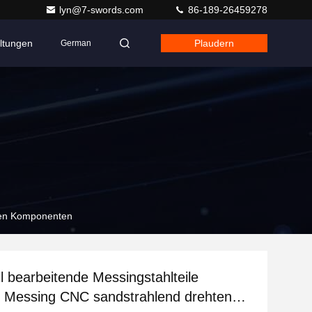
lyn@7-swords.com
86-189-26459278
ltungen
Plaudern
German
hten Komponenten
l bearbeitende Messingstahlteile
 Messing CNC sandstrahlend drehten