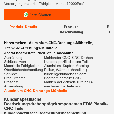
Versorgungsmaterial-Fähigkeit: Monat 10000Pcs/
Jetzt Chatten
Produkt-Details
Produkt-
Bew
Beschreibung
Re
Hervorheben:
Aluminium-CNC-Drehungs-Mühlteile
,
Titan-CNC-Drehungs-Mühlteile
,
Acetal bearbeitete Plastikteile maschinell
Ausrüstung:
Mahlender CNC, CNC-Drehen
Schlüsselwort:
Kundenspezifische cnc-Teile
Materielle Fähigkeiten:
Aluminium, Kupfer, Messing
Oberflächenbehandlung:
Politur, Wärmebehandlung
Service:
kundengebundenes Soem
Produktname:
Bearbeitungsteile CNC
Prozess:
Mahlen der Achsen-Turning+4
Anwendung:
mechanische Teile usw.
Aluminium-CNC-Drehungs-Mühlteile
Kundenspezifische
Bearbeitungsdrehenprägekomponenten EDM Plastik-
CNC-Teile
Kundenspezifische Bearbeitungsbeschreibung: