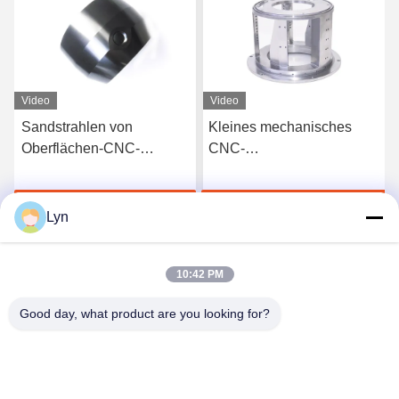
Video
Video
Sandstrahlen von
Kleines mechanisches
Oberflächen-CNC-
CNC-
Drehenprägeteilen, die
Metallbearbeitungsservice-
Aluminium für Laser-
polnische sandstrahlende
Jetzt Chatten
Jetzt Chatten
Ausschnitt anodisieren
Oberfläche
Lyn
10:42 PM
Good day, what product are you looking for?
Shenzhen Perfect Precision Product Co., Ltd.
lyn@7-swords.com