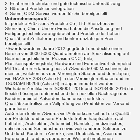
2. Erfahrene Techniker und gute technische Unterstützung.
3. Büro und Produktionsintegration.
4. Soem, ODM-Service werden für Sie bereitgestellt.
Unternehmensprofil:
Ist perfekte Präzisions-Produkte Co., Ltd. Shenzhens in
Shenzhen, China. Unsere Firma haben die Ausrüstung und
Fertigungstechnik vorangebracht und Produkte der hohen
Qualität, auf Zeitlieferung und konkurrenzfähigem Preis
bereitgestellt.
7Swords wurde im Jahre 2012 gegründet und deckte einen
Bereich von 3000-5000 Quadratmetern ab. Spezialisierung auf
Bearbeitungsteile hohe Präzision CNC, Teile,
Plastikeinspritzungsteile, Hardware und Formentwurf stempelnd.
Mit 15 Jahren Erfahrung besitzt 7Swords 50-60 Maschinen, die
meisten, welchen aus den Vereinigten Staaten und dem Japan,
wie HAAS VF-2SS (Achse 5) in den Vereinigten Staaten und im
TSUGAMI B0206 (Achse 6) in Japan importiert werden.
Wir haben Zertifikat von ISO9001: 2015 und ISO13485: 2016 das
flexible Lösungen entsprechend der speziellen Nachfrage des
Kunden anbietet. Außerdem kann unser perfektes
Qualitätskontrollsystem Vollprüfung von Produkten vor Versand
garantieren.
Außerdem lenken 7Swords viel Aufmerksamkeit auf die Qualität
der Produkte und unsere Produkte treffen hauptsächlich auf
Luftfahrt-, Architektur-, Automobil-, Handels-, medizinisches,
optisches und Seeindustrien sowie viele anderen Sektoren zu.
Und durch Kunden in Amerika, sind Deutschland, Asien und
Europa und Land aus der ganzen Welt gut empfangen.