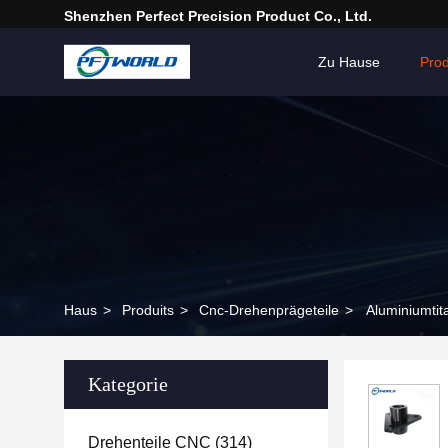
Shenzhen Perfect Precision Product Co., Ltd.
Zu Hause
Pro
Haus
>
Produits
>
Cnc-Drehenprägeteile
>
Aluminiumtit
Kategorie
Drehenteile CNC
(314)