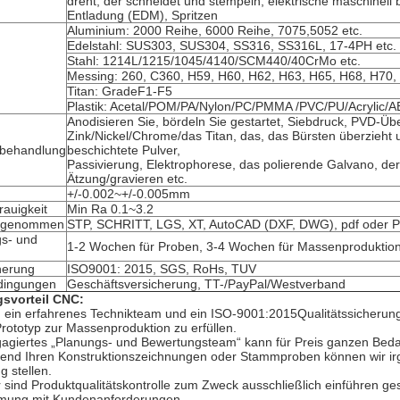
dreht, der schneidet und stempeln, elektrische maschinell
Entladung (EDM), Spritzen
Aluminium: 2000 Reihe, 6000 Reihe, 7075,5052 etc.
Edelstahl: SUS303, SUS304, SS316, SS316L, 17-4PH etc.
Stahl: 1214L/1215/1045/4140/SCM440/40CrMo etc.
Messing: 260, C360, H59, H60, H62, H63, H65, H68, H70, 
Titan: GradeF1-F5
Plastik: Acetal/POM/PA/Nylon/PC/PMMA /PVC/PU/Acrylic/
Anodisieren Sie, bördeln Sie gestartet, Siebdruck, PVD-Üb
Zink/Nickel/Chrome/das Titan, das, das Bürsten überzieht
nbehandlung
beschichtete Pulver,
Passivierung, Elektrophorese, das polierende Galvano, der
Ätzung/gravieren etc.
+/-0.002~+/-0.005mm
rauigkeit
Min Ra 0.1~3.2
angenommen
STP, SCHRITT, LGS, XT, AutoCAD (DXF, DWG), pdf oder 
gs- und
1-2 Wochen für Proben, 3-4 Wochen für Massenproduktio
herung
ISO9001: 2015, SGS, RoHs, TUV
dingungen
Geschäftsversicherung, TT-/PayPal/Westverband
svorteil CNC:
 ein erfahrenes Technikteam und ein ISO-9001:2015Qualitätssicherun
rototyp zur Massenproduktion zu erfüllen.
agiertes „Planungs- und Bewertungsteam“ kann für Preis ganzen Bedar
hend Ihren Konstruktionszeichnungen oder Stammproben können wir irg
g stellen.
 sind Produktqualitätskontrolle zum Zweck ausschließlich einführen ges
mung mit Kundenanforderungen.