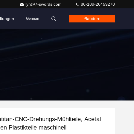
lyn@7-swords.com
86-189-26459278
ltungen
Plaudern
German
titan-CNC-Drehungs-Mühlteile, Acetal
en Plastikteile maschinell