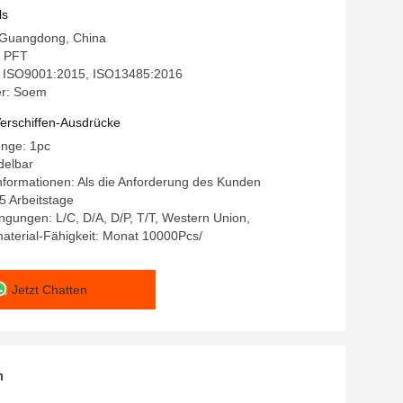
ls
: Guangdong, China
 PFT
g: ISO9001:2015, ISO13485:2016
r: Soem
erschiffen-Ausdrücke
enge: 1pc
delbar
formationen: Als die Anforderung des Kunden
15 Arbeitstage
gungen: L/C, D/A, D/P, T/T, Western Union,
aterial-Fähigkeit: Monat 10000Pcs/
Jetzt Chatten
n