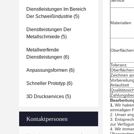
Service
Dienstleistungen Im Bereich
Der Schweißindustrie
(5)
Materialien
Dienstleistungen Der
Metallschmiede
(5)
Metallwerfende
Oberfläche
Dienstleistungen
(6)
Toleranz
Anpassungsformen
(6)
Oberflächen
Zeichnen 
Vorbereitun
Schneller Prototyp
(6)
Anlaufzeit
Qualitätssic
Zahlungsbe
3D Druckservices
(5)
Bearbeitung
1.
Wir haben
einmaligen P
2. Unser eng
Kontaktpersonen
3. Entsprec
zur Verfügun
4. Wir immer
Übereinstim