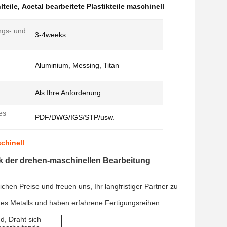
teile
,
Acetal bearbeitete Plastikteile maschinell
ngs- und
3-4weeks
Aluminium, Messing, Titan
Als Ihre Anforderung
es
PDF/DWG/IGS/STP/usw.
chinell
ik der drehen-maschinellen Bearbeitung
hen Preise und freuen uns, Ihr langfristiger Partner zu
es Metalls und haben erfahrene Fertigungsreihen
d, Draht sich