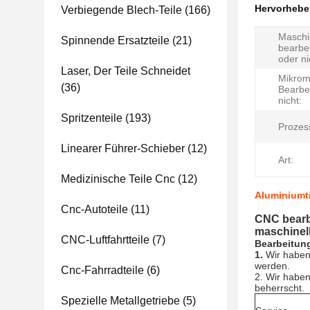
Hervorheb
Verbiegende Blech-Teile
(166)
Maschi
Spinnende Ersatzteile
(21)
bearbe
oder ni
Laser, Der Teile Schneidet
Mikrom
(36)
Bearbe
nicht:
Spritzenteile
(193)
Prozes
Linearer Führer-Schieber
(12)
Art:
Medizinische Teile Cnc
(12)
Aluminiumti
Cnc-Autoteile
(11)
CNC bearbe
maschinel
CNC-Luftfahrtteile
(7)
Bearbeitun
1.
Wir haben
werden.
Cnc-Fahrradteile
(6)
2. Wir habe
beherrscht.
Spezielle Metallgetriebe
(5)