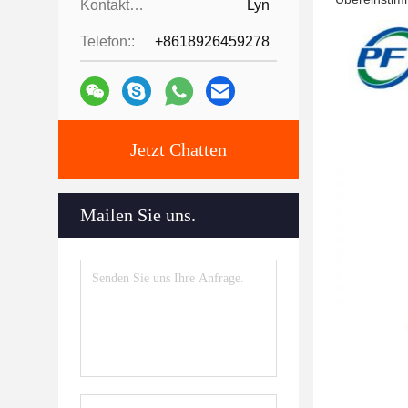
Kontaktpersonen:
Lyn
Telefon::
+8618926459278
Jetzt Chatten
Mailen Sie uns.