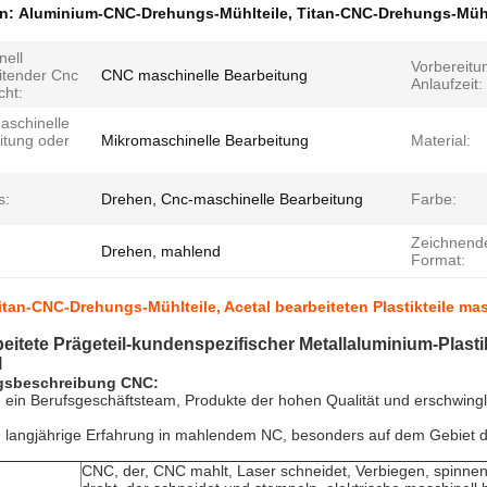
en:
Aluminium-CNC-Drehungs-Mühlteile
,
Titan-CNC-Drehungs-Mühl
nell
Vorbereitu
itender Cnc
CNC maschinelle Bearbeitung
Anlaufzeit:
cht:
aschinelle
itung oder
Mikromaschinelle Bearbeitung
Material:
s:
Drehen, Cnc-maschinelle Bearbeitung
Farbe:
Zeichnend
Drehen, mahlend
Format:
tan-CNC-Drehungs-Mühlteile, Acetal bearbeiteten Plastikteile mas
itete Prägeteil-kundenspezifischer Metallaluminium-Plast
l
gsbeschreibung CNC:
 ein Berufsgeschäftsteam, Produkte der hohen Qualität und erschwinglic
n langjährige Erfahrung in mahlendem NC, besonders auf dem Gebiet d
CNC, der, CNC mahlt, Laser schneidet, Verbiegen, spinnen