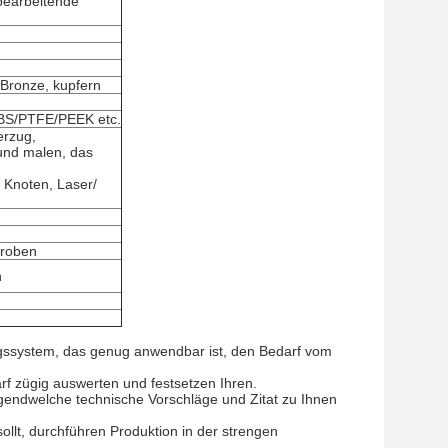
 bearbeitende
Bronze, kupfern
ABS/PTFE/PEEK etc.
erzug,
 und malen, das
 Knoten, Laser/
Proben
n
gssystem, das genug anwendbar ist, den Bedarf vom
f zügig auswerten und festsetzen Ihren.
endwelche technische Vorschläge und Zitat zu Ihnen
ollt, durchführen Produktion in der strengen