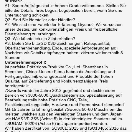
drucken?
A1: Soem-Aufträge sind in hohem Grade willkommen. Stellen Sie
bitte die Details Ihres Logos, Logoposition bereit, wenn Sie uns
Untersuchung schicken.
Q2: Sind Sie Hersteller oder Händler?
A2: Wir sind eine Fabrik der Erfahrung 15years'. Wir versuchen
unser Bestes, um konkurrenzfähigen Preis und freiberufliche
Dienstleistung zu erbringen.
Q3. Wie könnte ich ein Zitat erhalten?
A3. Bieten Sie bitte 2D &3D-Zeichnungen, Ratequantität,
Oberflächenbehandlung, Ende, spezielle Anforderungen an;
Nachdem wir Details empfangen haben, zitieren wir innerhalb 3
Stunden.
Unternehmensprofil:
Ist perfekte Präzisions-Produkte Co., Ltd. Shenzhens in
Shenzhen, China. Unsere Firma haben die Ausrüstung und
Fertigungstechnik vorangebracht und Produkte der hohen
Qualität, auf Zeitlieferung und konkurrenzfähigem Preis
bereitgestellt.
7Swords wurde im Jahre 2012 gegründet und deckte einen
Bereich von 3000-5000 Quadratmetern ab. Spezialisierung auf
Bearbeitungsteile hohe Präzision CNC, Teile,
Plastikeinspritzungsteile, Hardware und Formentwurf stempelnd.
Mit 15 Jahren Erfahrung besitzt 7Swords 50-60 Maschinen, die
meisten, welchen aus den Vereinigten Staaten und dem Japan,
wie HAAS VF-2SS (Achse 5) in den Vereinigten Staaten und im
TSUGAMI B0206 (Achse 6) in Japan importiert werden.
Wir haben Zertifikat von ISO9001: 2015 und ISO13485: 2016 das