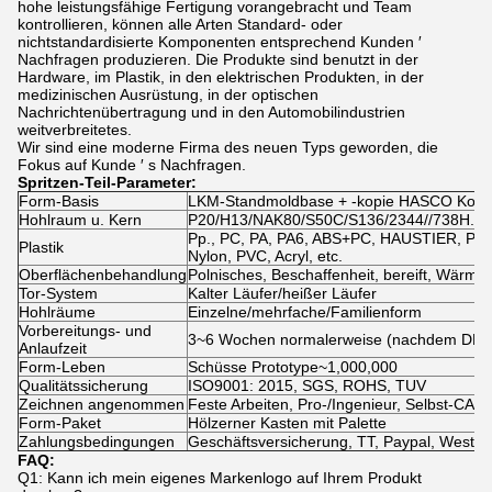
hohe leistungsfähige Fertigung vorangebracht und Team
kontrollieren, können alle Arten Standard- oder
nichtstandardisierte Komponenten entsprechend Kunden ′
Nachfragen produzieren. Die Produkte sind benutzt in der
Hardware, im Plastik, in den elektrischen Produkten, in der
medizinischen Ausrüstung, in der optischen
Nachrichtenübertragung und in den Automobilindustrien
weitverbreitetes.
Wir sind eine moderne Firma des neuen Typs geworden, die
Fokus auf Kunde ′ s Nachfragen.
Spritzen-Teil-Parameter:
Form-Basis
LKM-Standmoldbase + -kopie HASCO Kom
Hohlraum u. Kern
P20/H13/NAK80/S50C/S136/2344//738H.et
Pp., PC, PA, PA6, ABS+PC, HAUSTIER, P
Plastik
Nylon, PVC, Acryl, etc.
Oberflächenbehandlung
Polnisches, Beschaffenheit, bereift, Wärme
Tor-System
Kalter Läufer/heißer Läufer
Hohlräume
Einzelne/mehrfache/Familienform
Vorbereitungs- und
3~6 Wochen normalerweise (nachdem DFM-B
Anlaufzeit
Form-Leben
Schüsse Prototype~1,000,000
Qualitätssicherung
ISO9001: 2015, SGS, ROHS, TUV
Zeichnen angenommen
Feste Arbeiten, Pro-/Ingenieur, Selbst-CAD
Form-Paket
Hölzerner Kasten mit Palette
Zahlungsbedingungen
Geschäftsversicherung, TT, Paypal, WestU
FAQ:
Q1: Kann ich mein eigenes Markenlogo auf Ihrem Produkt