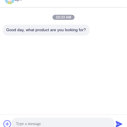
10:33 AM
Good day, what product are you looking for?
Shenzhen Perfect Precision Product Co., Ltd.
lyn@7-swords.com
86-189-26459278
Gebäude 49, Fumin-Industriepark, Pinghu-Dorf, Pinghu-
Stadt, Longgang-Bezirk, Shenzhen-Stadt, Provinz
Guangdong, China
Gute Qualität Chinas Drehenteile CNC Lieferant. Copyright-
© 2022-2026 Shenzhen Perfect Precision Product Co., Ltd. .
Alle Rechte vorbehalten.