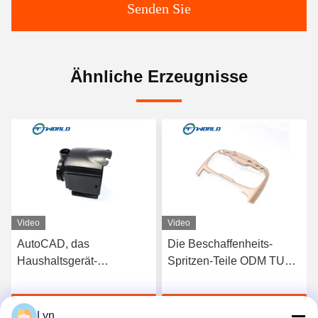
Senden Sie
Ähnliche Erzeugnisse
Video
Video
AutoCAD, das
Die Beschaffenheits-
Haushaltsgerät-
Spritzen-Teile ODM TUV
Plastikteile ROHS
bereiften Plastik-pp.-PA-
zeichnet, imprägniern PC
Materialien
Jetzt Chatten
Jetzt Chatten
Form der ABS-pp.
Lyn