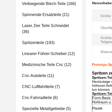
Hervorheb
Verbiegende Blech-Teile
(166)
Spinnende Ersatzteile
(21)
Größe:
Laser, Der Teile Schneidet
Oberfl
(36)
Größte
Teilgew
Spritzenteile
(193)
Materia
Linearer Führer-Schieber
(12)
Medizinische Teile Cnc
(12)
Prototyp-S
Spritzen z
Cnc-Autoteile
(11)
Spritzen-Te
Heutzutage s
höheren Anfo
CNC-Luftfahrtteile
(7)
tun können. 
Spritzen-Te
Cnc-Fahrradteile
(6)
Form-Basis
Hohlraum u.
Plastik
Spezielle Metallgetriebe
(5)