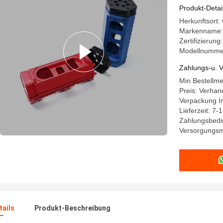
Produkt-Detai
Herkunftsort
Markenname:
Zertifizierun
Modellnumm
Zahlungs-u. V
Min Bestellm
Preis: Verhan
Verpackung In
Lieferzeit: 7-
Zahlungsbedin
Versorgungsm
ails
Produkt-Beschreibung