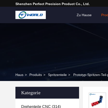
Shenzhen Perfect Precision Product Co., Ltd.
Zu Hause
Pro
Haus
>
Produits
>
Spritzenteile
>
Prototyp-Spritzen-Te
Kategorie
Drehenteile CNC
(314)