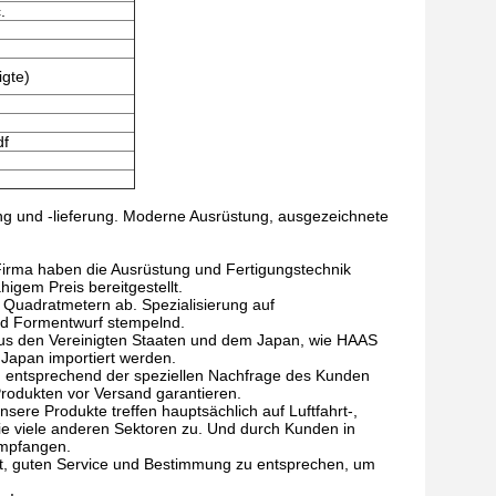
.
gte)
df
ung und -lieferung. Moderne Ausrüstung, ausgezeichnete
 Firma haben die Ausrüstung und Fertigungstechnik
igem Preis bereitgestellt.
Quadratmetern ab. Spezialisierung auf
und Formentwurf stempelnd.
aus den Vereinigten Staaten und dem Japan, wie HAAS
Japan importiert werden.
n entsprechend der speziellen Nachfrage des Kunden
Produkten vor Versand garantieren.
ere Produkte treffen hauptsächlich auf Luftfahrt-,
wie viele anderen Sektoren zu. Und durch Kunden in
empfangen.
ät, guten Service und Bestimmung zu entsprechen, um