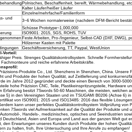
nbehandlung
Polnisches, Beschaffenheit, bereift, Wärmebehandlung, etc
Kalter Läufer/heißer Läufer
Einzelne/mehrfache/Familienform
gs- und
3~6 Wochen normalerweise (nachdem DFM-Bericht bestäti
Schüsse Prototype~1,000,000
herung
ISO9001: 2015, SGS, ROHS, TUV
angenommen
Feste Arbeiten, Pro-/Ingenieur, Selbst-CAD (DXF, DWG), p
Hölzerner Kasten mit Palette
dingungen
Geschäftsversicherung, TT, Paypal, WestUnion
l-Vorteil:
higer Preis. Strenges Qualitätskontrollsystem. Schnelle Formherstell
Fachmonteure und reiche erfahrene Arbeitskräfte.
nsprofil:
 Präzisions-Produkte Co., Ltd. Shenzhens in Shenzhen, China. Unsere
t und Produkte der hohen Qualität, auf Zeitlieferung und konkurrenzfäh
de im Jahre 2012 gegründet und deckte einen Bereich von 3000-5000 
teile hohe Präzision CNC, Teile, Plastikeinspritzungsteile, Hardware 
en Erfahrung besitzt 7Swords 50-60 Maschinen, die meisten, welchen 
se 5) in den Vereinigten Staaten und im TSUGAMI B0206 (Achse 6) in 
ertifikat von ISO9001: 2015 und ISO13485: 2016 das flexible Lösunge
ßerdem kann unser perfektes Qualitätskontrollsystem Vollprüfung von 
ken 7Swords viel Aufmerksamkeit auf die Qualität der Produkte und uns
, Automobil-, Handels-, medizinisches, optisches und Seeindustrien so
nd Deutschland, Asien und Europa und Land aus der ganzen Welt gut 
ist, den Erwartungen unseres Kunden durch Produkte der hohen Qualit
rn zu halten, froh, Ihre Untersuchung und Ihre Anrufe zu empfangen!