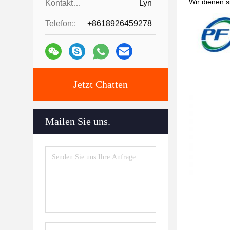
Wir dienen 
Kontaktpersonen:
Lyn
Telefon::
+8618926459278
Jetzt Chatten
Mailen Sie uns.