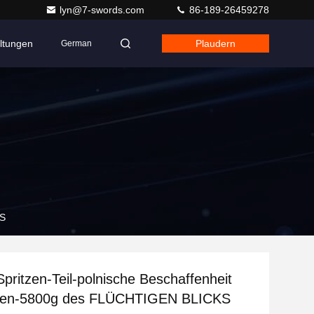
lyn@7-swords.com
86-189-26459278
ltungen
Plaudern
German
KS
Spritzen-Teil-polnische Beschaffenheit
hen-5800g des FLÜCHTIGEN BLICKS