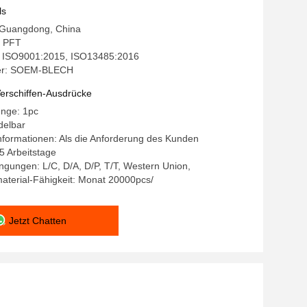
ls
: Guangdong, China
 PFT
g: ISO9001:2015, ISO13485:2016
er: SOEM-BLECH
erschiffen-Ausdrücke
enge: 1pc
delbar
formationen: Als die Anforderung des Kunden
15 Arbeitstage
gungen: L/C, D/A, D/P, T/T, Western Union,
aterial-Fähigkeit: Monat 20000pcs/
Jetzt Chatten