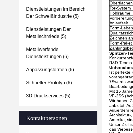
Oberfläche
Tor-System
Dienstleistungen Im Bereich
Hohlräume
Der Schweißindustrie
(5)
Vorbereitun
Anlaufzeit
Form-Leben
Dienstleistungen Der
Qualitätssic
Metallschmiede
(5)
Zeichnen 
Form-Paket
Zahlungsbe
Metallwerfende
Spritzen-Tei
Dienstleistungen
(6)
Konkurrenzfä
R&D-Teams. 
Unternehme
Anpassungsformen
(6)
Ist perfekte
vorangebrach
7Swords wur
Schneller Prototyp
(6)
Bearbeitungs
Mit 15 Jahr
3D Druckservices
(5)
VF-2SS (Ach
Wir haben Z
anbietet. Au
Außerdem len
Architektur-
Kontaktpersonen
Amerika, si
Unser Ziel 
das Verbesse