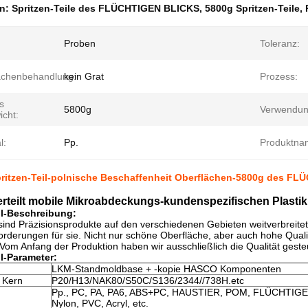
en:
Spritzen-Teile des FLÜCHTIGEN BLICKS
,
5800g Spritzen-Teile
,
Proben
Toleranz:
ächenbehandlung:
kein Grat
Prozess:
s
5800g
Verwendun
icht:
l:
Pp.
Produktna
pritzen-Teil-polnische Beschaffenheit Oberflächen-5800g des F
erteilt mobile Mikroabdeckungs-kundenspezifischen Plastik
il-Beschreibung:
ind Präzisionsprodukte auf den verschiedenen Gebieten weitverbreite
rderungen für sie. Nicht nur schöne Oberfläche, aber auch hohe Qualit
Vom Anfang der Produktion haben wir ausschließlich die Qualität geste
il-Parameter:
LKM-Standmoldbase + -kopie HASCO Komponenten
 Kern
P20/H13/NAK80/S50C/S136/2344//738H.etc
Pp., PC, PA, PA6, ABS+PC, HAUSTIER, POM, FLÜCHTIGE
Nylon, PVC, Acryl, etc.