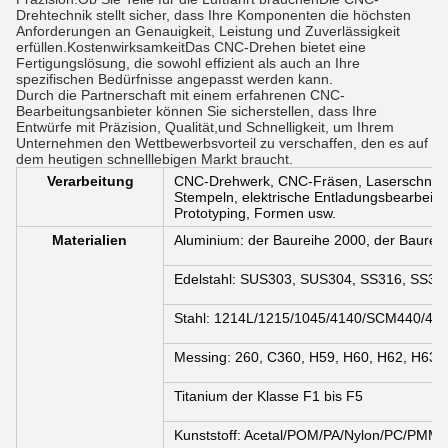
Drehtechnik stellt sicher, dass Ihre Komponenten die höchsten
Anforderungen an Genauigkeit, Leistung und Zuverlässigkeit
erfüllen.KostenwirksamkeitDas CNC-Drehen bietet eine
Fertigungslösung, die sowohl effizient als auch an Ihre
spezifischen Bedürfnisse angepasst werden kann.
Durch die Partnerschaft mit einem erfahrenen CNC-
Bearbeitungsanbieter können Sie sicherstellen, dass Ihre
Entwürfe mit Präzision, Qualität,und Schnelligkeit, um Ihrem
Unternehmen den Wettbewerbsvorteil zu verschaffen, den es auf
dem heutigen schnelllebigen Markt braucht.
Verarbeitung
CNC-Drehwerk, CNC-Fräsen, Laserschneide
Stempeln, elektrische Entladungsbearbeitu
Prototyping, Formen usw.
Materialien
Aluminium: der Baureihe 2000, der Baurei
Edelstahl: SUS303, SUS304, SS316, SS31
Stahl: 1214L/1215/1045/4140/SCM440/40
Messing: 260, C360, H59, H60, H62, H63, 
Titanium der Klasse F1 bis F5
Kunststoff: Acetal/POM/PA/Nylon/PC/PMM