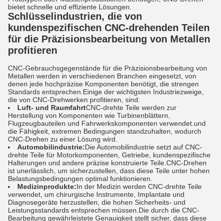
bietet schnelle und effiziente Lösungen.
Schlüsselindustrien, die von
kundenspezifischen CNC-drehenden Teilen
für die Präzisionsbearbeitung von Metallen
profitieren
CNC-Gebrauchsgegenstände für die Präzisionsbearbeitung von
Metallen werden in verschiedenen Branchen eingesetzt, von
denen jede hochpräzise Komponenten benötigt, die strengen
Standards entsprechen.Einige der wichtigsten Industriezweige,
die von CNC-Drehwerken profitieren, sind:
Luft- und Raumfahrt
CNC-drehte Teile werden zur
Herstellung von Komponenten wie Turbinenblättern,
Flugzeugbauteilen und Fahrwerkskomponenten verwendet.und
die Fähigkeit, extremen Bedingungen standzuhalten, wodurch
CNC-Drehen zu einer Lösung wird.
Automobilindustrie:
Die Automobilindustrie setzt auf CNC-
drehte Teile für Motorkomponenten, Getriebe, kundenspezifische
Halterungen und andere präzise konstruierte Teile.CNC-Drehen
ist unerlässlich, um sicherzustellen, dass diese Teile unter hohen
Belastungsbedingungen optimal funktionieren.
Medizinprodukte:
In der Medizin werden CNC-drehte Teile
verwendet, um chirurgische Instrumente, Implantate und
Diagnosegeräte herzustellen, die hohen Sicherheits- und
Leistungsstandards entsprechen müssen.Die durch die CNC-
Bearbeitung gewährleistete Genauigkeit stellt sicher, dass diese