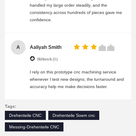
handled my large order steadily, and the
consistency across hundreds of pieces gave me
confidence.
A
Aaliyah Smith
Hilfreich (1)
I rely on this prototype cnc machining service
whenever I test new designs; the turnaround and
accuracy help me make decisions faster.
Tags:
Drehenteile CNC
Drehenteile Soem cnc
Messing-Drehenteile CNC