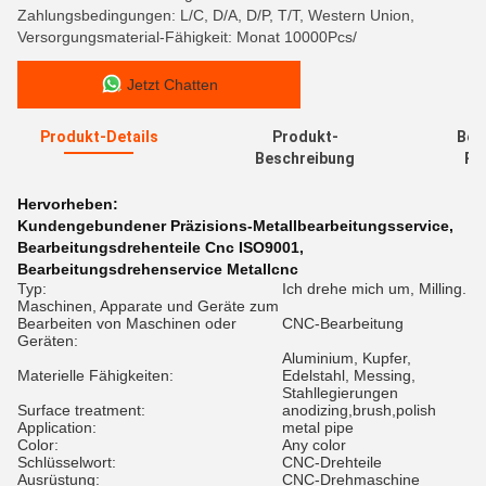
Zahlungsbedingungen: L/C, D/A, D/P, T/T, Western Union,
Versorgungsmaterial-Fähigkeit: Monat 10000Pcs/
Jetzt Chatten
Produkt-Details
Produkt-
Bew
Beschreibung
Re
Hervorheben:
Kundengebundener Präzisions-Metallbearbeitungsservice
,
Bearbeitungsdrehenteile Cnc ISO9001
,
Bearbeitungsdrehenservice Metallcnc
Typ:
Ich drehe mich um, Milling.
Maschinen, Apparate und Geräte zum
Bearbeiten von Maschinen oder
CNC-Bearbeitung
Geräten:
Aluminium, Kupfer,
Materielle Fähigkeiten:
Edelstahl, Messing,
Stahllegierungen
Surface treatment:
anodizing,brush,polish
Application:
metal pipe
Color:
Any color
Schlüsselwort:
CNC-Drehteile
Ausrüstung:
CNC-Drehmaschine