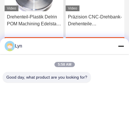
Video
Video
Präzision CNC-Drehbank-
Kleine
Drehenteile
Drehenaluminiumteile
sandstrahlend, anodisierte
CNC, die für industrielle
6061 7075 Aluminium
Ausrüstung ISO9001
Jetzt Chatten
Jetzt Chatten
anodisieren
Lyn
5:58 AM
Good day, what product are you looking for?
Shenzhen Perfect Precision Product Co., Ltd.
lyn@7-swords.com
86-189-26459278
Gebäude 49, Fumin-Industriepark, Pinghu-Dorf, Pinghu-
Stadt, Longgang-Bezirk, Shenzhen-Stadt, Provinz