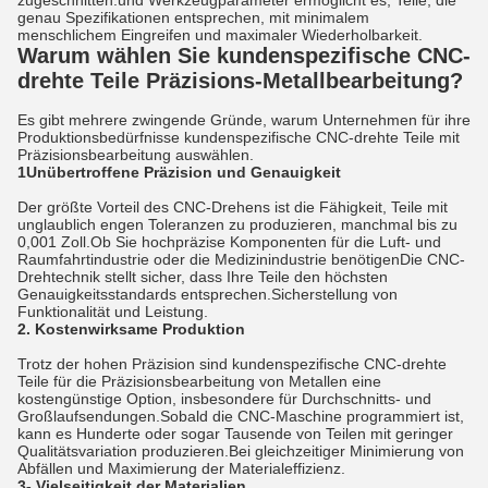
zugeschnitten.und Werkzeugparameter ermöglicht es, Teile, die
genau Spezifikationen entsprechen, mit minimalem
menschlichem Eingreifen und maximaler Wiederholbarkeit.
Warum wählen Sie kundenspezifische CNC-
drehte Teile Präzisions-Metallbearbeitung?
Es gibt mehrere zwingende Gründe, warum Unternehmen für ihre
Produktionsbedürfnisse kundenspezifische CNC-drehte Teile mit
Präzisionsbearbeitung auswählen.
1Unübertroffene Präzision und Genauigkeit
Der größte Vorteil des CNC-Drehens ist die Fähigkeit, Teile mit
unglaublich engen Toleranzen zu produzieren, manchmal bis zu
0,001 Zoll.Ob Sie hochpräzise Komponenten für die Luft- und
Raumfahrtindustrie oder die Medizinindustrie benötigenDie CNC-
Drehtechnik stellt sicher, dass Ihre Teile den höchsten
Genauigkeitsstandards entsprechen.Sicherstellung von
Funktionalität und Leistung.
2. Kostenwirksame Produktion
Trotz der hohen Präzision sind kundenspezifische CNC-drehte
Teile für die Präzisionsbearbeitung von Metallen eine
kostengünstige Option, insbesondere für Durchschnitts- und
Großlaufsendungen.Sobald die CNC-Maschine programmiert ist,
kann es Hunderte oder sogar Tausende von Teilen mit geringer
Qualitätsvariation produzieren.Bei gleichzeitiger Minimierung von
Abfällen und Maximierung der Materialeffizienz.
3- Vielseitigkeit der Materialien