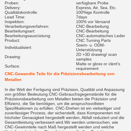
Proben:
verfügbare Probe
Delivery:
Express, Air, Sea, Etc.
Qualitätskontrolle:
100%ige Kontrolle
Lead Time:
7days
Inspektion:
100% vor Versand
Verarbeitungsverfahren:
CNC-Bearbeitung
Bearbeitungsart:
CNC-Bearbeitung
Bearbeitungsausrüstung:
CNC-automatisches Leder
Product:
CNC Turning Parts
Soem- u. ODM-
Individualisiert:
Unterstützung
2D +3D drawing/ scan
Drawing:
samples
Matte or gloss or clent's
Surface:
requirement
CNC-Gewandte Teile für die Präzisionsbearbeitung von
Metallen
In der Welt der Fertigung sind Präzision, Qualität und Anpassung
von größter Bedeutung.CNC-Gebrauchsgegenstände für die
Präzisionsbearbeitung von Metallen bieten die Präzision und
Effizienz, die Sie benötigen, um die anspruchsvollsten
Spezifikationen zu erfüllen. CNC-Drehen ist ein vielseitiger und
zuverlässiger Prozess, der sicherstellt, dass Komponenten mit
höchster Genauigkeit hergestellt werden, Abfall reduziert und die
Gesamtleistung verbessert wird.Wir werden untersuchen, wie
CNC-Gewinnteile nach Maß hergestellt werden und welche