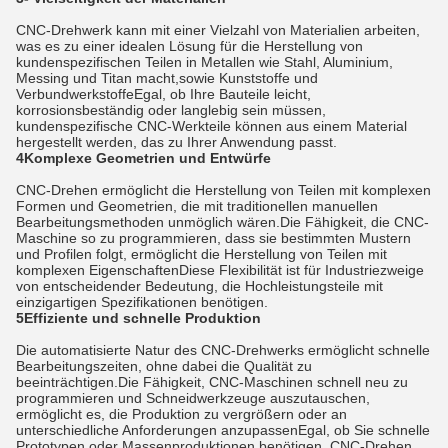
CNC-Drehwerk kann mit einer Vielzahl von Materialien arbeiten,
was es zu einer idealen Lösung für die Herstellung von
kundenspezifischen Teilen in Metallen wie Stahl, Aluminium,
Messing und Titan macht,sowie Kunststoffe und
VerbundwerkstoffeEgal, ob Ihre Bauteile leicht,
korrosionsbeständig oder langlebig sein müssen,
kundenspezifische CNC-Werkteile können aus einem Material
hergestellt werden, das zu Ihrer Anwendung passt.
4Komplexe Geometrien und Entwürfe
CNC-Drehen ermöglicht die Herstellung von Teilen mit komplexen
Formen und Geometrien, die mit traditionellen manuellen
Bearbeitungsmethoden unmöglich wären.Die Fähigkeit, die CNC-
Maschine so zu programmieren, dass sie bestimmten Mustern
und Profilen folgt, ermöglicht die Herstellung von Teilen mit
komplexen EigenschaftenDiese Flexibilität ist für Industriezweige
von entscheidender Bedeutung, die Hochleistungsteile mit
einzigartigen Spezifikationen benötigen.
5Effiziente und schnelle Produktion
Die automatisierte Natur des CNC-Drehwerks ermöglicht schnelle
Bearbeitungszeiten, ohne dabei die Qualität zu
beeinträchtigen.Die Fähigkeit, CNC-Maschinen schnell neu zu
programmieren und Schneidwerkzeuge auszutauschen,
ermöglicht es, die Produktion zu vergrößern oder an
unterschiedliche Anforderungen anzupassenEgal, ob Sie schnelle
Prototypen oder Massenproduktionen benötigen, CNC-Drehen