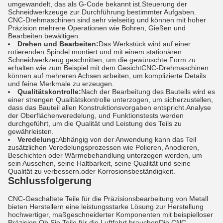
umgewandelt, das als G-Code bekannt ist.Steuerung der
Schneidwerkzeuge zur Durchführung bestimmter Aufgaben.
CNC-Drehmaschinen sind sehr vielseitig und können mit hoher
Präzision mehrere Operationen wie Bohren, Gießen und
Bearbeiten bewältigen.
Drehen und Bearbeiten:
Das Werkstück wird auf einer
rotierenden Spindel montiert und mit einem stationären
Schneidwerkzeug geschnitten, um die gewünschte Form zu
erhalten.wie zum Beispiel mit dem GesichtCNC-Drehmaschinen
können auf mehreren Achsen arbeiten, um komplizierte Details
und feine Merkmale zu erzeugen.
Qualitätskontrolle:
Nach der Bearbeitung des Bauteils wird es
einer strengen Qualitätskontrolle unterzogen, um sicherzustellen,
dass das Bauteil allen Konstruktionsvorgaben entspricht.Analyse
der Oberflächenveredelung, und Funktionstests werden
durchgeführt, um die Qualität und Leistung des Teils zu
gewährleisten.
Veredelung:
Abhängig von der Anwendung kann das Teil
zusätzlichen Veredelungsprozessen wie Polieren, Anodieren,
Beschichten oder Wärmebehandlung unterzogen werden, um
sein Aussehen, seine Haltbarkeit, seine Qualität und seine
Qualität zu verbessern.oder Korrosionsbeständigkeit.
Schlussfolgerung
CNC-Geschaltete Teile für die Präzisionsbearbeitung von Metall
bieten Herstellern eine leistungsstarke Lösung zur Herstellung
hochwertiger, maßgeschneiderter Komponenten mit beispielloser
Präzision.Ob Sie Teile für die Luftfahrt brauchenDie CNC-