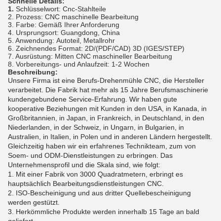
Schnelle Details:
1.
Schlüsselwort: Cnc-Stahlteile
2. Prozess: CNC maschinelle Bearbeitung
3. Farbe: Gemäß Ihrer Anforderung
4.
Ursprungsort: Guangdong, China
5.
Anwendung:
Autoteil, Metallrohr
6.
Zeichnendes Format: 2D/(PDF/CAD) 3D (IGES/STEP)
7. Ausrüstung: Mitten CNC maschineller Bearbeitung
8. Vorbereitungs- und Anlaufzeit: 1-2 Wochen
Beschreibung:
Unsere Firma ist eine Berufs-Drehenmühle CNC, die Hersteller
verarbeitet. Die Fabrik hat mehr als 15 Jahre Berufsmaschinerie
kundengebundene Service-Erfahrung. Wir haben gute
kooperative Beziehungen mit Kunden in den USA, in Kanada, in
Großbritannien, in Japan, in Frankreich, in Deutschland, in den
Niederlanden, in der Schweiz, in Ungarn, in Bulgarien, in
Australien, in Italien, in Polen und in anderen Ländern hergestellt.
Gleichzeitig haben wir ein erfahrenes Technikteam, zum von
Soem- und ODM-Dienstleistungen zu erbringen. Das
Unternehmensprofil und die Skala sind, wie folgt:
1. Mit einer Fabrik von 3000 Quadratmetern, erbringt es
hauptsächlich Bearbeitungsdienstleistungen CNC.
2. ISO-Bescheinigung und aus dritter Quellebescheinigung
werden gestützt.
3. Herkömmliche Produkte werden innerhalb 15 Tage an bald