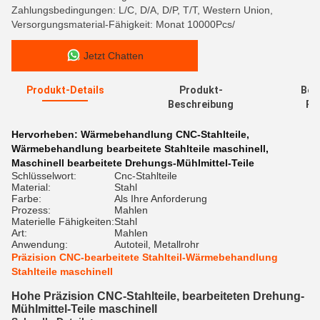
Zahlungsbedingungen: L/C, D/A, D/P, T/T, Western Union,
Versorgungsmaterial-Fähigkeit: Monat 10000Pcs/
Jetzt Chatten
Produkt-Details
Produkt-
Bew
Beschreibung
Re
Hervorheben:
Wärmebehandlung CNC-Stahlteile
,
Wärmebehandlung bearbeitete Stahlteile maschinell
,
Maschinell bearbeitete Drehungs-Mühlmittel-Teile
Schlüsselwort:
Cnc-Stahlteile
Material:
Stahl
Farbe:
Als Ihre Anforderung
Prozess:
Mahlen
Materielle Fähigkeiten:
Stahl
Art:
Mahlen
Anwendung:
Autoteil, Metallrohr
Präzision CNC-bearbeitete Stahlteil-Wärmebehandlung
Stahlteile maschinell
Hohe Präzision CNC-Stahlteile, bearbeiteten Drehung-
Mühlmittel-Teile maschinell