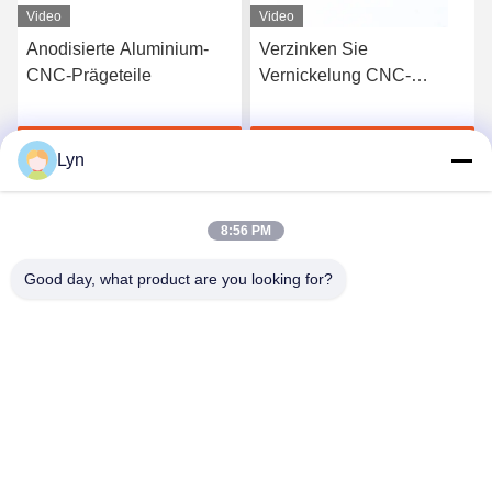
Video
Video
Anodisierte Aluminium-
Verzinken Sie
CNC-Prägeteile
Vernickelung CNC-
Aluminiumprägeteile für
Laser-Ausschnitt
Jetzt Chatten
Jetzt Chatten
Lyn
8:56 PM
Good day, what product are you looking for?
Shenzhen Perfect Precision Product Co., Ltd.
lyn@7-swords.com
86-189-26459278
Gebäude 49, Fumin-Industriepark, Pinghu-Dorf, Pinghu-
Stadt, Longgang-Bezirk, Shenzhen-Stadt, Provinz