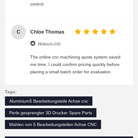
control.
C
Chloe Thomas
Hilfreich (10)
The online cnc machining quote system saved
me time; I could confirm pricing quickly before
placing a small batch order for evaluation.
Tags:
Aluminium5 Bearbeitungsteile Achse cnc
Perle gesprengter 3D Drucker Spare Parts
Mahlen von 5 Bearbeitungsteilen Achse CNC