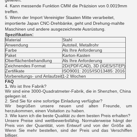
geliefert.
4. Kann messende Funktion CMM die Präzision von 0.0019mm
treffen.
5. Wenn der Import Vereinigter Staaten Mitte verarbeitet,
importierte Japan CNC-Drehbänke, geht und Drehung-mahlte
Maschinen und andere ausgezeichnete Ausrüstung.
Spezifikation:
Material
Stahl
Anwendung
Autoteil, Metallrohr
Farbe
Als Ihre Anforderung
Paket
Karton-Kasten
Oberflächenbehandlung
Als Ihre Anforderung
Zeichnendes Format
2D/(PDF/CAD), 3D (IGES/STEP)
Zertifikate
ISO9001: 2015/ISO13485: 2016
Vorbereitungs- und Anlaufzeit
1-2 Wochen
FAQ
1.
Wo ist Ihre Fabrik?
Wir sind eine 3000-Quadratmeter-Fabrik, die in Shenzhen, China
gelegen ist.
2.
Sind Sie für eine sofortige Einladung verfügbar?
Wir begrüßen unsere neuen und alten Freunde, um
herzukommen, einen Visitation zu haben.
3.
Wie kann ich die beste Qualität zu dem besten Preis erhalten?
Unsere Preise sind wettbewerbsfähig. Normalerweise hängt der
Preis von der Quantität, vom Entwurf und von der Größe ab.
Wenn Sie mehr bestellen, sind der Preis und das Verschiffen
billiger.