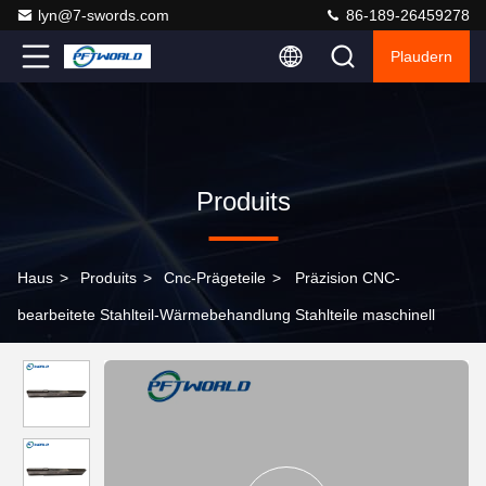
lyn@7-swords.com
86-189-26459278
Plaudern
Produits
Haus
>
Produits
>
Cnc-Prägeteile
>
Präzision CNC-
bearbeitete Stahlteil-Wärmebehandlung Stahlteile maschinell