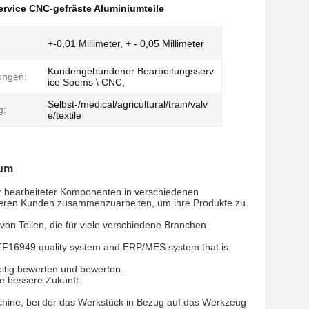
ervice CNC-gefräste Aluminiumteile
+-0,01 Millimeter, + - 0,05 Millimeter
Kundengebundener Bearbeitungsserv
tungen:
ice Soems \ CNC,
Selbst-/medical/agricultural/train/valv
g:
e/textile
ium
er bearbeiteter Komponenten in verschiedenen
 unseren Kunden zusammenzuarbeiten, um ihre Produkte zu
 von Teilen, die für viele verschiedene Branchen
F16949 quality system and ERP/MES system that is
itig bewerten und bewerten.
e bessere Zukunft.
hine, bei der das Werkstück in Bezug auf das Werkzeug