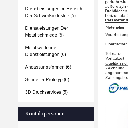
gedreht wird
äußere zylin
Dienstleistungen Im Bereich
Drehflächen
Der Schweißindustrie
(5)
horizontale
Parameter d
Materialien
Dienstleistungen Der
Verarbeitun
Metallschmiede
(5)
Oberfläche
Metallwerfende
Toleranz
Dienstleistungen
(6)
Vorlaufzeit
Qualitätssic
Anpassungsformen
(6)
Zeichnung
angenomm
Zahlungsbe
Schneller Prototyp
(6)
3D Druckservices
(5)
Kontaktpersonen