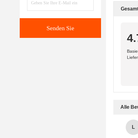
Gesamt
Senden Sie
4.
Basie
Liefe
Alle B
L