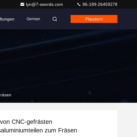
lyn@7-swords.com
86-189-26459278
ltungen
Plaudern
German
Fräsen
 von CNC-gefrästen
saluminiumteilen zum Fräsen