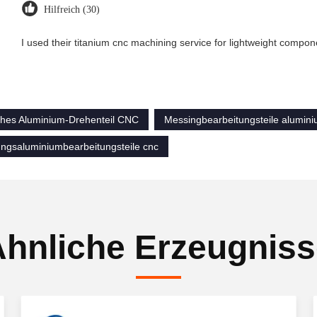
Hilfreich (30)
I used their titanium cnc machining service for lightweight compon
ches Aluminium-Drehenteil CNC
Messingbearbeitungsteile alumin
ungsaluminiumbearbeitungsteile cnc
hnliche Erzeugnis