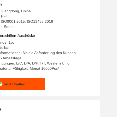
ls
: Guangdong, China
 PFT
g: ISO9001:2015, ISO13485:2016
r: Soem
erschiffen-Ausdrücke
enge: 1pc
delbar
formationen: Als die Anforderung des Kunden
15 Arbeitstage
gungen: L/C, D/A, D/P, T/T, Western Union,
aterial-Fähigkeit: Monat 10000Pcs/
Jetzt Chatten
n