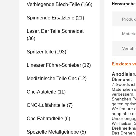
Hervorheb
Verbiegende Blech-Teile
(166)
Spinnende Ersatzteile
(21)
Produk
Laser, Der Teile Schneidet
Materia
(36)
Verfah
Spritzenteile
(193)
Eloxieren v
Linearer Führer-Schieber
(12)
Anodisieru
Medizinische Teile Cnc
(12)
Über uns:
7-Swords ist
Materialien 
Cnc-Autoteile
(11)
verbessern.
Shenzhen Per
gelten.optis
CNC-Luftfahrtteile
(7)
We feature 
adaptable en
Cnc-Fahrradteile
(6)
Unser engag
Wir heißen S
Drehmerkma
Spezielle Metallgetriebe
(5)
Das Drehen 