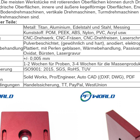
.Die meisten Werkstücke mit rotierenden Oberflächen können durch Dre
drische Oberflächen, innere und äußere kegelförmige Oberflächen, En
.Bodendrehmaschinen, vertikale Drehmaschinen, Turmdrehmaschinen u
 Drehmaschinen sind.
er Teile:
Metall: Titan, Aluminium, Edelstahl und Stahl, Messing
Kunststoff: POM, PEEK, ABS, Nylon, PVC, Acryl usw.
g
CNC-Drehwerk, CNC-Fräsen, CNC-Drehfreisen, Lasersch
Pulverbeschichtet, (gewöhnlich und hart), anodiert, elektropo
nbehandlung
Plattiert, mit Perlen geblasen, Wärmebehandlung, Passiva
Oxidat, Bürsten, Lasergravur
+/- 0,005 mm
1-2 Wochen für Proben, 3-4 Wochen für die Massenproduk
herung
ISO9001: 2015, SGS, RoHS, TUV
Solid Works, Pro/Engineer, Auto CAD ((DXF, DWG), PDF
en
dingungen
Handelssicherung, TT, PayPal, WestUnion