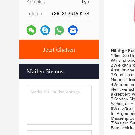
Kontaktpersonen:
Lyn
Telefon::
+8618926459278
Jetzt Chatten
Häufige Fr
1Sind Sie H
Wir sind ei
2Wie kann i
Ausführlich
Mailen Sie uns.
3Kann ich e
Natürlich fr
4Werden mein
Nein, wir ac
akzeptiert, 
5Können Sie
Sicher, eine
6Wie wäre es
Im Allgemein
Massenprodu
7Was tun Sie
Bitte schick