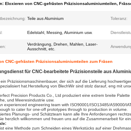
en:
Eloxieren von CNC-gefrästen Präzisionsaluminiumteilen
,
Fräss
tbezeichnung:
Teile aus Aluminium
Toleranz:
l:
Edelstahl, Messing, Aluminium usw.
Dienstleis
Verdrängung, Drehen, Mahlen, Laser-
ren:
Anwendun
Ausschnitt, etc.
on CNC-gefrästen Präzisionsaluminiumteilen zum Fräsen
ngsdienst für CNC-bearbeitete Präzisionsteile aus Alumin
 ein Präzisionsmaschinenbauer, der sich auf die Lieferung hochwertig
spezialisiert hat.Herstellung von BlechWir sind stolz darauf, eng mit
fect Precision Products Co., Ltd produziert eine extrem breite Palette
che, und Meeresindustrie usw.
an experienced engineering team with ISO90001/ISO13485/AS9000/IAT
ough to cater for one-off prototypes through to production in volume.
iertes Planungs- und Schätzteam kann alle Ihre Anforderungen rechtze
ie herzlich willkommen und freuen uns auf die Zusammenarbeit für ein
le:
ist eine Methode zum Schneiden eines Werkstücks auf einer Drehmasc