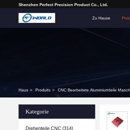
Shenzhen Perfect Precision Product Co., Ltd.
Zu Hause
Pro
Haus
>
Produits
>
CNC Bearbeitete Aluminiumteile Maschi
Kategorie
Drehenteile CNC
(314)