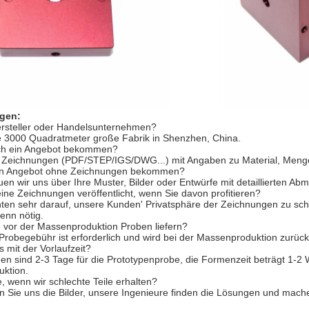
agen:
ersteller oder Handelsunternehmen?
ne 3000 Quadratmeter große Fabrik in Shenzhen, China.
ch ein Angebot bekommen?
e Zeichnungen (PDF/STEP/IGS/DWG...) mit Angaben zu Material, Men
in Angebot ohne Zeichnungen bekommen?
euen wir uns über Ihre Muster, Bilder oder Entwürfe mit detaillierten 
e Zeichnungen veröffentlicht, wenn Sie davon profitieren?
hten sehr darauf, unsere Kunden' Privatsphäre der Zeichnungen zu sc
wenn nötig.
 vor der Massenproduktion Proben liefern?
 Probegebühr ist erforderlich und wird bei der Massenproduktion zurück
 mit der Vorlaufzeit?
en sind 2-3 Tage für die Prototypenprobe, die Formenzeit beträgt 1-2
ktion.
, wenn wir schlechte Teile erhalten?
en Sie uns die Bilder, unsere Ingenieure finden die Lösungen und mache