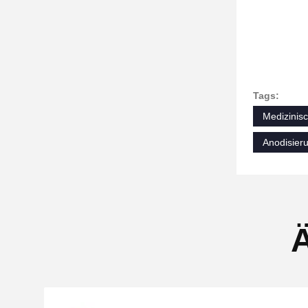
Tags:
Medizinis
Anodisier
Ä