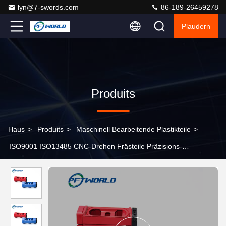
lyn@7-swords.com
86-189-26459278
Plaudern
Produits
Haus
>
Produits
>
Maschinell Bearbeitende Plastikteile
>
ISO9001 ISO13485 CNC-Drehen Frästeile Präzisions-
Metallherstellung