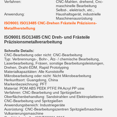
Verfahren:
CNC-Mahlen, drehend, Cnc-
maschinelle Bearbeitung
Selbst-, elektrisch, etc.,
Anwendung:
Haushaltsgerät, industrielle
Maschinenausrüstung
ISO9001 ISO13485 CNC-Drehen Frästeile Präzisions-
Metallherstellung
ISO9001 ISO13485 CNC Dreh- und Frästeile
Präzisionsmetallverarbeitung
Schnelle Details:
CNC-Bearbeitung oder nicht: CNC-Bearbeitung
Typ: Verbrennungs-, Bohr-, Ätz- / chemische Bearbeitung,
Laserbearbeitung, Fräsen, sonstige Bearbeitungsleistungen,
Drehen, Draht-EDM, Rapid Prototyping
Materialkapazitäten: Alle Kunststoffe
Mikrobearbeitung oder nicht: Nicht Mikrobearbeitung
Herkunftsort: Guangdong, China
Markenbezeichnung: PFT
Material: POM ABS PEEK PTFE PA Acryl PP usw.
Verfahren: CNC-Bearbeitung und Spritzgießen
Oberflächenbehandlung: Sandstrahlen und Elektroplattieren
CNC-Bearbeitung und Spritzgießen
Anwendungsbereich: Industriegeräte
Ausrüstung: CNC-Bearbeitungszentren Spritzgießmaschine
Vulkanierungsmaschine