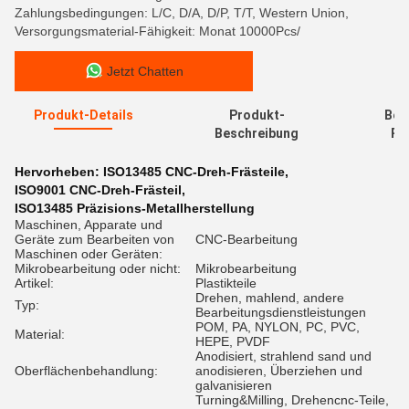
Zahlungsbedingungen: L/C, D/A, D/P, T/T, Western Union,
Versorgungsmaterial-Fähigkeit: Monat 10000Pcs/
Jetzt Chatten
Produkt-Details
Produkt-
Bew
Beschreibung
Re
Hervorheben:
ISO13485 CNC-Dreh-Frästeile
,
ISO9001 CNC-Dreh-Frästeil
,
ISO13485 Präzisions-Metallherstellung
Maschinen, Apparate und
Geräte zum Bearbeiten von
CNC-Bearbeitung
Maschinen oder Geräten:
Mikrobearbeitung oder nicht:
Mikrobearbeitung
Artikel:
Plastikteile
Drehen, mahlend, andere
Typ:
Bearbeitungsdienstleistungen
POM, PA, NYLON, PC, PVC,
Material:
HEPE, PVDF
Anodisiert, strahlend sand und
Oberflächenbehandlung:
anodisieren, Überziehen und
galvanisieren
Turning&Milling, Drehencnc-Teile,