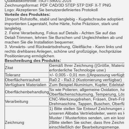
Qualitätskontrolle: ISO/TS9001:2015
Zeichnungsformat: PDF CAD/3D STEP STP DXF X-T PNG
Logo: Akzeptieren Sie benutzerdefiniertes Protokoll
Vorteile des Produktes:
1Import Rohstoffe, stabil und langlebig - Kugelschraube adoptiert
importierten Lagerstahl, hohe Härte, hohe Präzision, stark und
langlebig.
2. Feine Verarbeitung, Fokus auf Details - Achten Sie auf das
Detail-Trimmen, lehnen Sie Burschen und Ungleichheiten ab und
machen Sie die Installation bequemer.
3. Vorwärts- und Rückwärtsdrehung, Gleitfläche - Kann links und
rechts drehbares Anlegen, schöne und großzügige, hochpräzise
Positionierung ermöglichen.
Beschreibung des Produkts:
Gemäß Ihrer Zeichnung ((Größe, Material, D
Zitat
erforderliche Technologie usw.)
Toleranz
+/- 0,005 - 0,01 mm ((Anpassung verfügbar
Oberflächenrauheit
Ra0.2 - Ra3.2 (Kustonierung verfügbar)
Verfügbare Materialien
Zum Beispiel Aluminium, Kupfer, Edelstahl,
So wie Polieren, allgemeine Oxidation, hart
Oberflächenbehandlung
Oberflächenschäumung, Temperung, Lösch
CNC-Werkzeugdrehen, Fräsen, Dreh-Fräsen
Verarbeitung
Drehmaschine, Tappen, Buschen, Oberfläc
1) Bitte stellen Sie Entwurf Zeichnungen zu
unseren Alibaba Vertriebsleiter, wenn es k
Muster / Musterfotos senden, um ein kosten
Zeichnung
2Bitte stellen Sie sicher, dass Ihre Zeichnu
einschließlich der Bearbeitungsmenge.