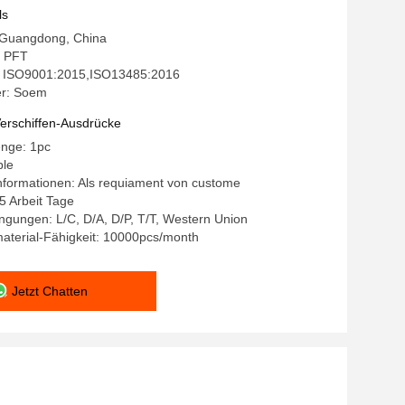
ls
: Guangdong, China
 PFT
ng: ISO9001:2015,ISO13485:2016
r: Soem
erschiffen-Ausdrücke
enge: 1pc
ble
nformationen: Als requiament von custome
15 Arbeit Tage
gungen: L/C, D/A, D/P, T/T, Western Union
aterial-Fähigkeit: 10000pcs/month
Jetzt Chatten