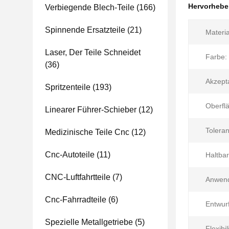
Hervorheb
Verbiegende Blech-Teile
(166)
Spinnende Ersatzteile
(21)
Materia
Laser, Der Teile Schneidet
Farbe:
(36)
Akzept
Spritzenteile
(193)
Oberfl
Linearer Führer-Schieber
(12)
Toleran
Medizinische Teile Cnc
(12)
Cnc-Autoteile
(11)
Haltbar
CNC-Luftfahrtteile
(7)
Anwen
Cnc-Fahrradteile
(6)
Entwurf
Spezielle Metallgetriebe
(5)
Flexibil