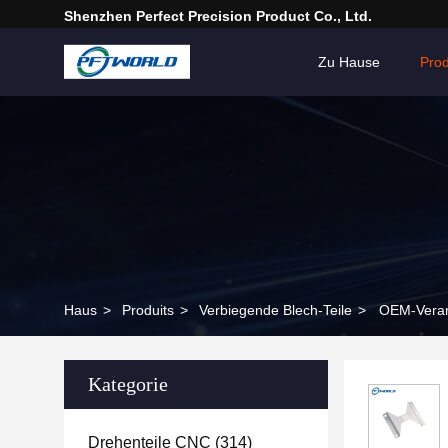
Shenzhen Perfect Precision Product Co., Ltd.
Zu Hause
Pro
Haus
>
Produits
>
Verbiegende Blech-Teile
>
OEM-Verarb
Kategorie
Drehenteile CNC
(314)