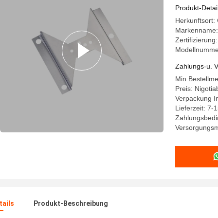
Produkt-Detai
Herkunftsort
Markenname:
Zertifizieru
Modellnumme
Zahlungs-u. V
Min Bestellm
Preis: Nigotia
Verpackung I
Lieferzeit: 7-
Zahlungsbedin
Versorgungsm
ails
Produkt-Beschreibung