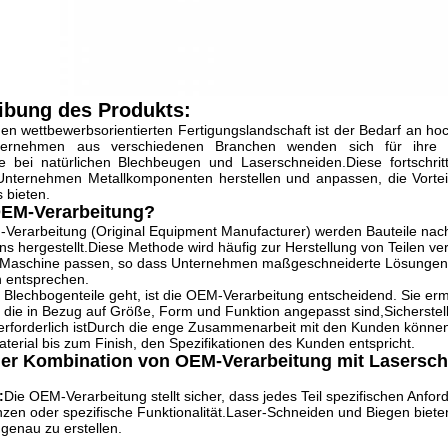
ibung des Produkts:
gen wettbewerbsorientierten Fertigungslandschaft ist der Bedarf an ho
ternehmen aus verschiedenen Branchen wenden sich für ihre P
e bei natürlichen Blechbeugen und Laserschneiden.Diese fortschritt
Unternehmen Metallkomponenten herstellen und anpassen, die Vorteil
 bieten.
OEM-Verarbeitung?
-Verarbeitung (Original Equipment Manufacturer) werden Bauteile na
 hergestellt.Diese Methode wird häufig zur Herstellung von Teilen ve
Maschine passen, so dass Unternehmen maßgeschneiderte Lösungen an
n entsprechen.
lechbogenteile geht, ist die OEM-Verarbeitung entscheidend. Sie erm
 die in Bezug auf Größe, Form und Funktion angepasst sind,Sicherstell
erforderlich istDurch die enge Zusammenarbeit mit den Kunden können 
aterial bis zum Finish, den Spezifikationen des Kunden entspricht.
 der Kombination von OEM-Verarbeitung mit Lasersc
:
Die OEM-Verarbeitung stellt sicher, dass jedes Teil spezifischen Anford
zen oder spezifische Funktionalität.Laser-Schneiden und Biegen bieten 
 genau zu erstellen.