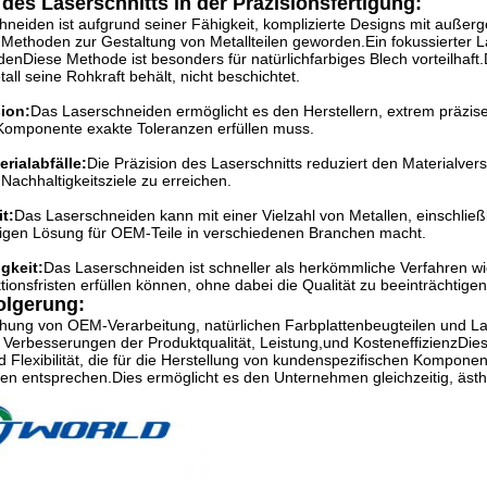
 des Laserschnitts in der Präzisionsfertigung:
neiden ist aufgrund seiner Fähigkeit, komplizierte Designs mit außerg
 Methoden zur Gestaltung von Metallteilen geworden.Ein fokussierter L
enDiese Methode ist besonders für natürlichfarbiges Blech vorteilhaft
all seine Rohkraft behält, nicht beschichtet.
ion:
Das Laserschneiden ermöglicht es den Herstellern, extrem präzise
Komponente exakte Toleranzen erfüllen muss.
rialabfälle:
Die Präzision des Laserschnitts reduziert den Materialv
e Nachhaltigkeitsziele zu erreichen.
it:
Das Laserschneiden kann mit einer Vielzahl von Metallen, einschließ
itigen Lösung für OEM-Teile in verschiedenen Branchen macht.
gkeit:
Das Laserschneiden ist schneller als herkömmliche Verfahren wi
ionsfristen erfüllen können, ohne dabei die Qualität zu beeinträchtigen
olgerung:
ehung von OEM-Verarbeitung, natürlichen Farbplattenbeugteilen und L
n Verbesserungen der Produktqualität, Leistung,und KosteneffizienzDiese
d Flexibilität, die für die Herstellung von kundenspezifischen Komponen
nen entsprechen.Dies ermöglicht es den Unternehmen gleichzeitig, äst