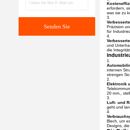
Kosteneffiz
erfordern, s
was sie zu 
Verbesserte
Senden Sie
Präzision un
für Industri
Verbesserte
und Unterhal
die Integrit
Industri
Automobilin
internen Str
strengen Sic
Elektronik
Telekommunik
20 mm,, stel
Luft- und 
geht.und lan
Verbrauchs
Blech, um es
Designs, di