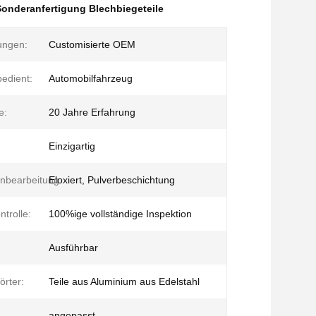
Sonderanfertigung Blechbiegeteile
tungen:
Customisierte OEM
edient:
Automobilfahrzeug
e:
20 Jahre Erfahrung
Einzigartig
nbearbeitung:
Eloxiert, Pulverbeschichtung
ntrolle:
100%ige vollständige Inspektion
Ausführbar
örter:
Teile aus Aluminium aus Edelstahl
angepasst