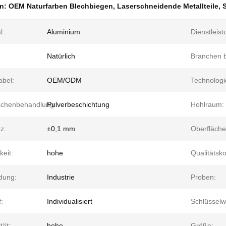
en:
OEM Naturfarben Blechbiegen
,
Laserschneidende Metallteile
,
l:
Aluminium
Dienstleis
Natürlich
Branchen b
abel:
OEM/ODM
Technologi
ächenbehandlung:
Pulverbeschichtung
Hohlraum:
z:
±0,1 mm
Oberfläche
keit:
hohe
Qualitätsko
dung:
Industrie
Proben:
:
Individualisiert
Schlüsselw
ität:
hohe
Größe: