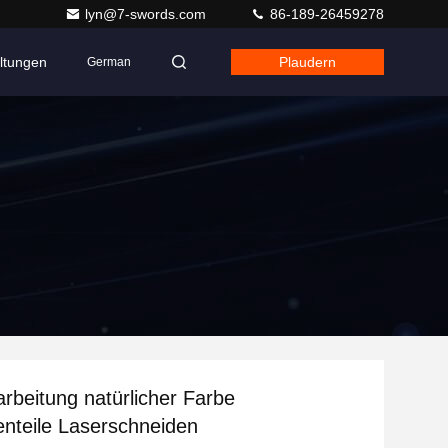
lyn@7-swords.com
86-189-26459278
ltungen
Plaudern
German
beitung natürlicher Farbe
nteile Laserschneiden