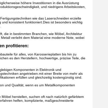
icherweise höhere Investitionen in die Ausrüstung
roduktionsgeschwindigkeit, und niedrigere Arbeitskosten,
e Fertigungstechniken wie das Laserschneiden erzielte
g und konsistent funktioniert.Dies ist besonders wichtig
.
ft, die in bestimmten Branchen, wie Möbel, Architektur
m Metall verleiht dem Material eine moderne Note, wobei
n profitieren:
bauteile für alles, von Karosserieplatten bis hin zu
hen es den Herstellern, hochwertige, präzise Teile, die
nglebigen Komponenten in Elektronik und
ngstechniken angetrieben.mit einer Breite von mehr als
ikationen erfüllen und gleichzeitig kostengünstig sind.
ision und Qualität, wenn es um Metallkomponenten
Möbel herstellen, suchen oft nach natürlich gefärbtem
erfahren helfen, komplizierte, maßgeschneiderte