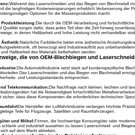
ienz:
Während das Laserschneiden und das Biegen von Blechmetall mögl
ind die langfristigen Kosteneinsparungen erheblich.Verbesserung der P
kostengünstigen Optionen für die Massenproduktion macht.
 Produktleistung:
Die durch die OEM-Verarbeitung und fortschrittlich
d Qualität sorgen dafür, dass jedes Teil über die Zeit hinweg zuverlässi
ezweige, in denen Haltbarkeit und hohe Leistung nicht verhandelbar sind
 Ästhetik:
Natürliche Farbbleche bietet eine ästhetische Anziehungskra
tungselektronik, oft bevorzugt wird.Industrieauftritt aus unbehandelte
ät und Haltbarkeit des Materials beibehalten werden.
ezweige, die von OEM-Blechbiegen und Laserschneide
dustrie:
Die Automobilindustrie setzt stark auf kundenspezifische Blech
ukturteilen.Das Laserschneiden und das Biegen von Blechmetall ermöglic
herheits- und Leistungsstandards entsprechen.
 und Telekommunikation:
Die Nachfrage nach kleinen, leichten und la
ationsgeräten hat die Notwendigkeit fortschrittlicher Metallverarbeitu
lt sicher, dass diese Komponenten die erforderlichen technischen Spezif
Raumfahrt
Die Hersteller der Luftfahrtindustrie verlangen höchste Präz
glebige Teile für Flugzeuge, Satelliten und Raumfahrzeugen.
güter und Möbel:
Firmen, die hochwertige Konsumgüter oder moderne 
 schlank und industriell aussehen zu lassen.Laserschneid- und Biegev
e sich auf dem Markt abheben.