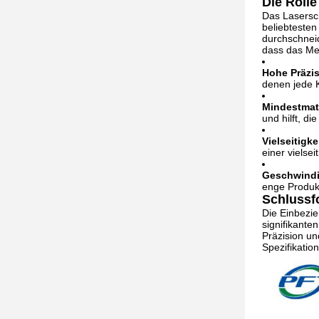
Die Rolle
Das Lasersch
beliebtesten
durchschneid
dass das Met
Hohe Präzis
denen jede 
Mindestmate
und hilft, di
Vielseitigke
einer vielse
Geschwindi
enge Produkt
Schlussf
Die Einbezi
signifikante
Präzision un
Spezifikatio