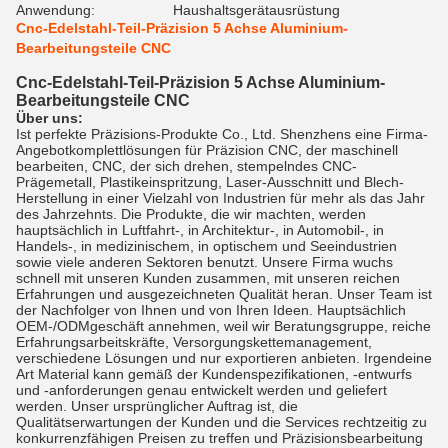
Anwendung:
Haushaltsgerätausrüstung
Cnc-Edelstahl-Teil-Präzision 5 Achse Aluminium-
Bearbeitungsteile CNC
Cnc-Edelstahl-Teil-Präzision 5 Achse Aluminium-
Bearbeitungsteile CNC
Über uns:
Ist perfekte Präzisions-Produkte Co., Ltd. Shenzhens eine Firma-
Angebotkomplettlösungen für Präzision CNC, der maschinell
bearbeiten, CNC, der sich drehen, stempelndes CNC-
Prägemetall, Plastikeinspritzung, Laser-Ausschnitt und Blech-
Herstellung in einer Vielzahl von Industrien für mehr als das Jahr
des Jahrzehnts. Die Produkte, die wir machten, werden
hauptsächlich in Luftfahrt-, in Architektur-, in Automobil-, in
Handels-, in medizinischem, in optischem und Seeindustrien
sowie viele anderen Sektoren benutzt.
Unsere Firma wuchs
schnell mit unseren Kunden zusammen, mit unseren reichen
Erfahrungen und ausgezeichneten Qualität heran.
Unser Team ist
der Nachfolger von Ihnen und von Ihren Ideen. Hauptsächlich
OEM-/ODMgeschäft annehmen, weil wir Beratungsgruppe, reiche
Erfahrungsarbeitskräfte, Versorgungskettemanagement,
verschiedene Lösungen und nur exportieren anbieten.
Irgendeine
Art Material kann gemäß der Kundenspezifikationen, -entwurfs
und -anforderungen genau entwickelt werden und geliefert
werden. Unser ursprünglicher Auftrag ist, die
Qualitätserwartungen der Kunden und die Services rechtzeitig zu
konkurrenzfähigen Preisen zu treffen und Präzisionsbearbeitung