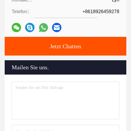
Telefon::
+8618926459278
Jetzt Chatten
Mailen Sie uns.