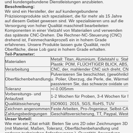
und kundengebundene Dienstleistungen anzubieten.
Beschreibung:
Wir sind ein Hersteller, der auf kundengebundene
Präzisionsprodukte sich spezialisiert, die für mehr als 15 Jahre
auf diesem Gebiet gewesen sind. Wir spezialisieren uns auf die
Versorgung von hoher Qualität maschinell bearbeiteten
Komponenten in einer Vielzahl von Materialien und verwenden
das späteste CNC-Drehen. Die Rechner-NC-Steuerung (CNC)
drehend ist, Feinmechanikprozeß ein in hohem Grade
erfahrenes. Unsere Produkte lassen gute Qualität, recht
Oberfläche, diese Lob ganz in hohem Grade erhalten.
Teil-Parameter:
Metall: Titan, Aluminium, Edelstahl u. Stahl
Materialien
Plastik: POM, FLÜCHTIGER BLICK, ABS, Nyl
Verarbeitung
CNC, der, mahlender CNC sich dreht, CNC 
Pulverisieren Sie beschichtet, (gewöhnlich u.
Oberflächenbehandlung
u. Polier, Überzug, die Perle, die, Wärmeb
passivieren Sie, das schwarze oxidate und 
Toleranz
+/-0.005mm
Vorbereitungs- und
1-2 Wochen für Proben, 3-4 Wochen für M
Anlaufzeit
Qualitätssicherung
ISO9001: 2015, SGS, RoHS, TUV
Zeichnen angenommen
Feste Arbeiten, Pro-/Ingenieur, Selbst-CAD
Zahlungsbedingungen
Geschäftsversicherung, TT, Paypal, WestU
Unser Vorteil:
Wie man ein Zitat erhält: Bieten Sie uns 2D oder Zeichnungen 3D
(mit Material, Maßen, Toleranz, Oberflächenbehandlung und