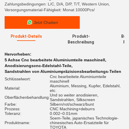
Zahlungsbedingungen: L/C, D/A, D/P, T/T, Western Union,
Versorgungsmaterial-Fähigkeit: Monat 10000Pcs/
Jetzt Chatten
Produkt-Details
Produkt-
Bew
Beschreibung
Re
Hervorheben:
5 Achse Cnc bearbeitete Aluminiumteile maschinell
,
Anodisierungscnc-Edelstahl-Teile
,
Sandstrahlen von Aluminiumpräzisionsbearbeitungs-Teilen
Cnc bearbeitete Aluminiumteile
Schlüsselwort:
maschinell
Aluminium, Messing, Kupfer, Edelstahl,
Material:
etc.
Und so weiter anodisieren,
Oberflächenbehandlung:
Sandstrahlen, Silkscreen
Farbe:
Silbern/rot/schwarz/bunt
Prozess:
CNC Machining+deburrs
Toleranz:
0.002~0.01mm
Soem-Teile, japanisches Technologie-
Produktname:
chinesisches Auto-Ersatzteile für
TOYOTA