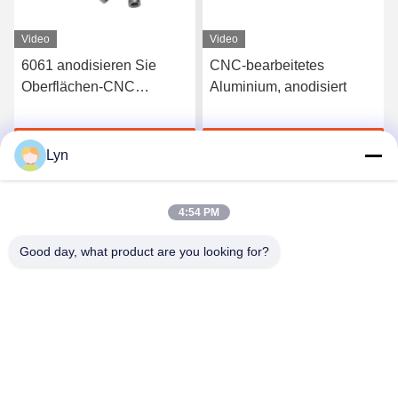
Video
Video
-
6061 anodisieren Sie
CNC-bearbeitetes
Oberflächen-CNC
Aluminium, anodisiert
en
maschinell bearbeitete
Aluminiumteile schnelles
Jetzt Chatten
Jetzt Chatten
3D druckte Service
Lyn
4:54 PM
Good day, what product are you looking for?
Shenzhen Perfect Precision Product Co., Ltd.
lyn@7-swords.com
86-189-26459278
Gebäude 49, Fumin-Industriepark, Pinghu-Dorf, Pinghu-