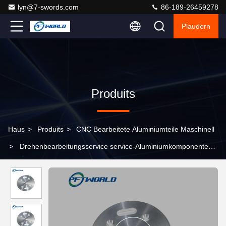
lyn@7-swords.com
86-189-26459278
Plaudern
Produits
Haus
>
Produits
>
CNC Bearbeitete Aluminiumteile Maschinell
>
Drehenbearbeitungsservice service-Aluminiumkomponenten
ODM-Soems CNC