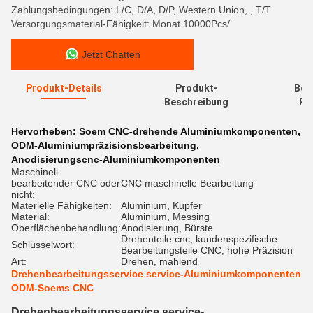
Zahlungsbedingungen: L/C, D/A, D/P, Western Union, , T/T
Versorgungsmaterial-Fähigkeit: Monat 10000Pcs/
Jetzt Chatten
Produkt-Details
Produkt-
Bew
Beschreibung
Re
Hervorheben:
Soem CNC-drehende Aluminiumkomponenten
,
ODM-Aluminiumpräzisionsbearbeitung
,
Anodisierungscnc-Aluminiumkomponenten
Maschinell
bearbeitender CNC oder
CNC maschinelle Bearbeitung
nicht:
Materielle Fähigkeiten:
Aluminium, Kupfer
Material:
Aluminium, Messing
Oberflächenbehandlung:
Anodisierung, Bürste
Drehenteile cnc, kundenspezifische
Schlüsselwort:
Bearbeitungsteile CNC, hohe Präzision
Art:
Drehen, mahlend
Drehenbearbeitungsservice service-Aluminiumkomponenten
ODM-Soems CNC
Drehenbearbeitungsservice service-