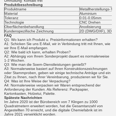
Umhüllung: Kontakt frei
Produktbeschreibung
Produktname
Metallherstellungs-Te
Material
Aluminium
Toleranz
0.01-0.05mm
Technologie
CNC Drehen
Oberflächenbehandlung
Anodisierung
Kundenspezifische Zeichnung
2D (DWG/DXF), 3D (
FAQ
Q1: Wo kann ich Produkt u. Preisinformationen erhalten?
A1: Schicken Sie uns E-Mail, wir in Verbindung tritt mit Ihnen, wie
wir Ihre E-Mail empfangen.
Q2: Wie bald ich kann, erhalten Proben?
A2: Abhängig von Ihrem Sonderprojekt dauert es normalerweise
1-2 Wochen.
Q3: Wie man die Soem-Dienstleistungen genießt?
A3: Normalerweise basiert auf Ihren Konstruktionszeichnungen
oder Stammproben, geben wir einige technische Anträge und ein
Zitat zu Ihnen, nach Ihrer Vereinbarung, produzieren wir für Sie.
Q4: Was ist Ihre Weise der Verpackung?
A4: Normalerweise verpacken wir Waren entsprechend der
Anforderung der Kunden. Als Referenz: Packpapier,
Kartonkasten, Holzetui, Palette.
Späteste Nachrichten
Im Jahre 2020 ist der Bürobereich von 7 Klingen zu 1000
Quadratmetern erweitert worden, hat die Gesamtanzahl von
Angestellten 70 erreicht, und die digitale Chemiefabrik ist im
Jahre 2021 verwirklicht worden.