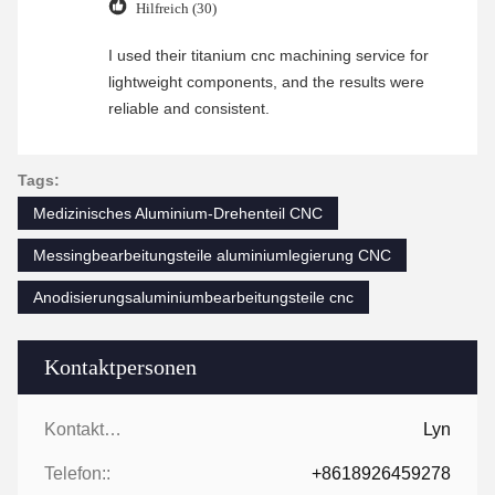
Hilfreich (30)
I used their titanium cnc machining service for
lightweight components, and the results were
reliable and consistent.
Tags:
Medizinisches Aluminium-Drehenteil CNC
Messingbearbeitungsteile aluminiumlegierung CNC
Anodisierungsaluminiumbearbeitungsteile cnc
Kontaktpersonen
Kontaktpersonen:
Lyn
Telefon::
+8618926459278