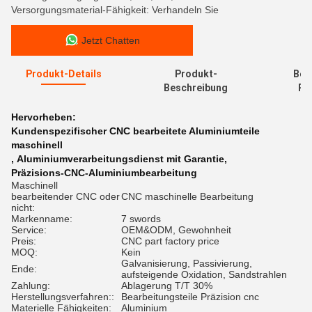
Versorgungsmaterial-Fähigkeit: Verhandeln Sie
Jetzt Chatten
Produkt-Details
Produkt-
Bew
Beschreibung
Re
Hervorheben:
Kundenspezifischer CNC bearbeitete Aluminiumteile
maschinell
,
Aluminiumverarbeitungsdienst mit Garantie
,
Präzisions-CNC-Aluminiumbearbeitung
Maschinell
bearbeitender CNC oder
CNC maschinelle Bearbeitung
nicht:
Markenname:
7 swords
Service:
OEM&ODM, Gewohnheit
Preis:
CNC part factory price
MOQ:
Kein
Galvanisierung, Passivierung,
Ende:
aufsteigende Oxidation, Sandstrahlen
Zahlung:
Ablagerung T/T 30%
Herstellungsverfahren::
Bearbeitungsteile Präzision cnc
Materielle Fähigkeiten:
Aluminium