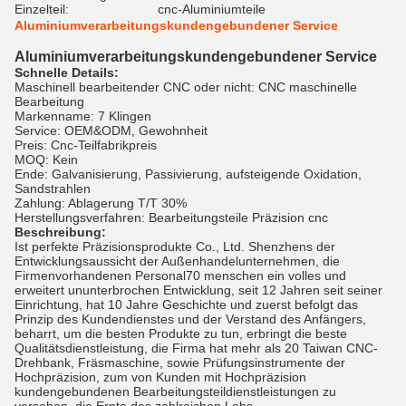
Einzelteil:
cnc-Aluminiumteile
Aluminiumverarbeitungskundengebundener Service
Aluminiumverarbeitungskundengebundener Service
Schnelle Details:
Maschinell bearbeitender CNC oder nicht: CNC maschinelle
Bearbeitung
Markenname: 7 Klingen
Service: OEM&ODM, Gewohnheit
Preis: Cnc-Teilfabrikpreis
MOQ: Kein
Ende: Galvanisierung, Passivierung, aufsteigende Oxidation,
Sandstrahlen
Zahlung: Ablagerung T/T 30%
Herstellungsverfahren: Bearbeitungsteile Präzision cnc
Beschreibung:
Ist perfekte Präzisionsprodukte Co., Ltd. Shenzhens der
Entwicklungsaussicht der Außenhandelunternehmen, die
Firmenvorhandenen Personal70 menschen ein volles und
erweitert ununterbrochen Entwicklung, seit 12 Jahren seit seiner
Einrichtung, hat 10 Jahre Geschichte und zuerst befolgt das
Prinzip des Kundendienstes und der Verstand des Anfängers,
beharrt, um die besten Produkte zu tun, erbringt die beste
Qualitätsdienstleistung, die Firma hat mehr als 20 Taiwan CNC-
Drehbank, Fräsmaschine, sowie Prüfungsinstrumente der
Hochpräzision, zum von Kunden mit Hochpräzision
kundengebundenen Bearbeitungsteildienstleistungen zu