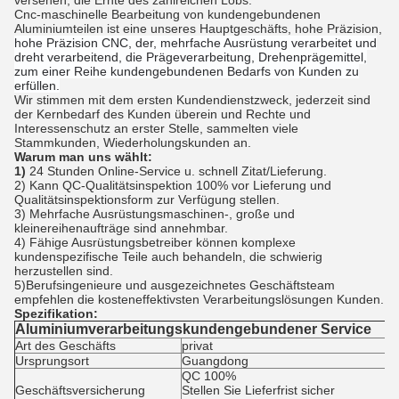
versehen, die Ernte des zahlreichen Lobs.
Cnc-maschinelle Bearbeitung von kundengebundenen
Aluminiumteilen ist eine unseres Hauptgeschäfts, hohe Präzision,
hohe Präzision CNC, der, mehrfache Ausrüstung verarbeitet und
dreht verarbeitend, die Prägeverarbeitung, Drehenprägemittel,
zum einer Reihe kundengebundenen Bedarfs von Kunden zu
erfüllen.
Wir stimmen mit dem ersten Kundendienstzweck, jederzeit sind
der Kernbedarf des Kunden überein und Rechte und
Interessenschutz an erster Stelle, sammelten viele
Stammkunden, Wiederholungskunden an.
Warum man uns wählt:
1)
24 Stunden Online-Service u. schnell Zitat/Lieferung.
2) Kann QC-Qualitätsinspektion 100% vor Lieferung und
Qualitätsinspektionsform zur Verfügung stellen.
3) Mehrfache Ausrüstungsmaschinen-, große und
kleinereihenaufträge sind annehmbar.
4) Fähige Ausrüstungsbetreiber können komplexe
kundenspezifische Teile auch behandeln, die schwierig
herzustellen sind.
5)Berufsingenieure und ausgezeichnetes Geschäftsteam
empfehlen die kosteneffektivsten Verarbeitungslösungen Kunden.
Spezifikation:
Aluminiumverarbeitungskundengebundener Service
Art des Geschäfts
privat
Ursprungsort
Guangdong
QC 100%
Geschäftsversicherung
Stellen Sie Lieferfrist sicher