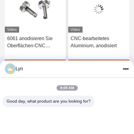
Video
Video
-
6061 anodisieren Sie
CNC-bearbeitetes
Oberflächen-CNC
Aluminium, anodisiert
en
maschinell bearbeitete
Aluminiumteile schnelles
Jetzt Chatten
Jetzt Chatten
3D druckte Service
Lyn
8:09 AM
Good day, what product are you looking for?
Shenzhen Perfect Precision Product Co., Ltd.
lyn@7-swords.com