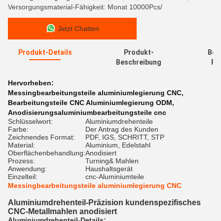
Versorgungsmaterial-Fähigkeit: Monat 10000Pcs/
Jetzt Chatten
Produkt-Details
Produkt-
Bew
Beschreibung
Re
Hervorheben:
Messingbearbeitungsteile aluminiumlegierung CNC
,
Bearbeitungsteile CNC Aluminiumlegierung ODM
,
Anodisierungsaluminiumbearbeitungsteile cnc
Schlüsselwort:
Aluminiumdrehenteile
Farbe:
Der Antrag des Kunden
Zeichnendes Format:
PDF, IGS, SCHRITT, STP
Material:
Aluminium, Edelstahl
Oberflächenbehandlung:
Anodisiert
Prozess:
Turning& Mahlen
Anwendung:
Haushaltsgerät
Einzelteil:
cnc-Aluminiumteile
Messingbearbeitungsteile aluminiumlegierung CNC
Aluminiumdrehenteil-Präzision kundenspezifisches
CNC-Metallmahlen anodisiert
Aluminiumdrehenteil-Details: