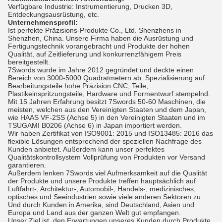
Verfügbare Industrie: Instrumentierung, Drucken 3D,
Entdeckungsausrüstung, etc.
Unternehmensprofil:
Ist perfekte Präzisions-Produkte Co., Ltd. Shenzhens in
Shenzhen, China. Unsere Firma haben die Ausrüstung und
Fertigungstechnik vorangebracht und Produkte der hohen
Qualität, auf Zeitlieferung und konkurrenzfähigem Preis
bereitgestellt.
7Swords wurde im Jahre 2012 gegründet und deckte einen
Bereich von 3000-5000 Quadratmetern ab. Spezialisierung auf
Bearbeitungsteile hohe Präzision CNC, Teile,
Plastikeinspritzungsteile, Hardware und Formentwurf stempelnd.
Mit 15 Jahren Erfahrung besitzt 7Swords 50-60 Maschinen, die
meisten, welchen aus den Vereinigten Staaten und dem Japan,
wie HAAS VF-2SS (Achse 5) in den Vereinigten Staaten und im
TSUGAMI B0206 (Achse 6) in Japan importiert werden.
Wir haben Zertifikat von ISO9001: 2015 und ISO13485: 2016 das
flexible Lösungen entsprechend der speziellen Nachfrage des
Kunden anbietet. Außerdem kann unser perfektes
Qualitätskontrollsystem Vollprüfung von Produkten vor Versand
garantieren.
Außerdem lenken 7Swords viel Aufmerksamkeit auf die Qualität
der Produkte und unsere Produkte treffen hauptsächlich auf
Luftfahrt-, Architektur-, Automobil-, Handels-, medizinisches,
optisches und Seeindustrien sowie viele anderen Sektoren zu.
Und durch Kunden in Amerika, sind Deutschland, Asien und
Europa und Land aus der ganzen Welt gut empfangen.
Unser Ziel ist, den Erwartungen unseres Kunden durch Produkte