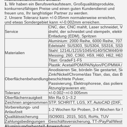
1.
Wir haben ein Berufsverkaufsteam, Großqualitätsprodukte,
konkurrenzfähigen Preise und einen guten Kundendienst und
freuen uns, Ihr langfristiger Partner zu werden.
2. Unsere Toleranz kann +/-0.05mm normalerweise erreichen,
und etwas Sondergebiet kann +/-0.002mm erreichen.
CNC, der, CNC mahlt, Laser schneidet, Verb
Service
dreht, der schneidet und stempeln, elektri
Entladung (EDM), Spritzen
Aluminium: 2000 Reihe, 6000 Reihe, 7075,5
Edelstahl: SUS303, SUS304, SS316, SS316
Stahl: 1214L/1215/1045/4140/SCM440/40C
Materialien
Messing: 260, C360, H59, H60, H62, H63, 
Titan: GradeF1-F5
Plastik: Acetal/POM/PA/Nylon/PC/PMMA /P
Anodisieren Sie, bördeln Sie gestartet, Si
Zink/Nickel/Chrome/das Titan, das, das Bür
Oberflächenbehandlung
beschichtete Pulver,
Passivierung, Elektrophorese, das polieren
Ätzung/gravieren etc.
Toleranz
+/-0.002~+/-0.005mm
Oberflächenrauigkeit
Min Ra 0.1~3.2
Zeichnen angenommen
STP, SCHRITT, LGS, XT, AutoCAD (DXF, DW
Vorbereitungs- und
1-2 Wochen für Proben, 3-4 Wochen für M
Anlaufzeit
Qualitätssicherung
ISO9001: 2015, SGS, RoHs, TUV
Zahlungsbedingungen
Geschäftsversicherung, TT-/PayPal/Westv
Aluminiumdrehenteil-Anwendung: