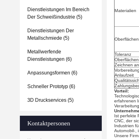
Dienstleistungen Im Bereich
Materialien
Der Schweißindustrie
(5)
Dienstleistungen Der
Metallschmiede
(5)
Oberfläche
Metallwerfende
Toleranz
Dienstleistungen
(6)
Oberflächen
Zeichnen 
Vorbereitun
Anpassungsformen
(6)
Anlaufzeit
Qualitätssic
Zahlungsbe
Schneller Prototyp
(6)
Vorteil:
Technologis
3D Druckservices
(5)
erfahrenen I
Verarbeitung
Unternehme
Ist perfekte
CNC, der sic
Kontaktpersonen
Industrien f
Automobil-, 
Unsere Firm