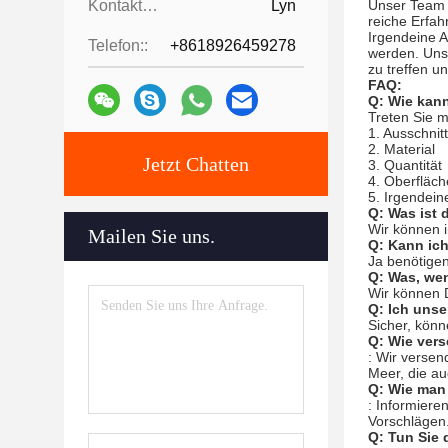
Kontaktpersonen:
Lyn
Unser Team 
reiche Erfa
Irgendeine A
Telefon::
+8618926459278
werden. Unse
zu treffen 
FAQ:
Q: Wie kann
Treten Sie m
1. Ausschni
2. Material
Jetzt Chatten
3. Quantität
4. Oberfläc
5. Irgendein
Q: Was ist
Wir können 
Mailen Sie uns.
Q: Kann ich
Ja benötigen
Q: Was, wen
Wir können D
Q: Ich uns
Sicher, könn
Q: Wie ver
: Wir verse
Meer, die au
Q: Wie man 
: Informiere
Vorschlägen.
Q: Tun Sie 