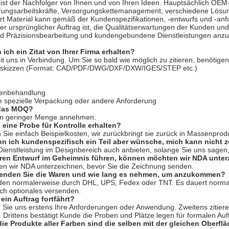
ist der Nachfolger von Ihnen und von Ihren Ideen. Hauptsächlich OE
hrungsarbeitskräfte, Versorgungskettemanagement, verschiedene Lösun
rt Material kann gemäß der Kundenspezifikationen, -entwurfs und -anf
r ursprünglicher Auftrag ist, die Qualitätserwartungen der Kunden und
und Präzisionsbearbeitung und kundengebundene Dienstleistungen anzu
 ich ein Zitat von Ihrer Firma erhalten?
it uns in Verbindung. Um Sie so bald wie möglich zu zitieren, benötigen
ttskizzen (Format: CAD/PDF/DWG/DXF/DXW/IGES/STEP etc.)
henbehandlung
e spezielle Verpackung oder andere Anforderung
 das MOQ?
in geringer Menge annehmen.
 eine Probe für Kontrolle erhalten?
 Sie einfach Beispielkosten, wir zurückbringt sie zurück in Massenprod
n ich kundenspezifisch ein Teil aber wünsche, mich kann nicht 
ienstleistung im Designbereich auch anbieten, solange Sie uns sagen, 
eren Entwurf im Geheimnis führen, können möchten wir NDA unte
en wir NDA unterzeichnen, bevor Sie die Zeichnung senden.
senden Sie die Waren und wie lang es nehmen, um anzukommen?
nden normalerweise durch DHL, UPS, Fedex oder TNT. Es dauert norma
ch optionales versenden.
ein Auftrag fortfährt?
n Sie uns erstens Ihre Anforderungen oder Anwendung. Zweitens zitie
 Drittens bestätigt Kunde die Proben und Plätze legen für formalen Auft
die Produkte aller Farben sind die selben mit der gleichen Ober