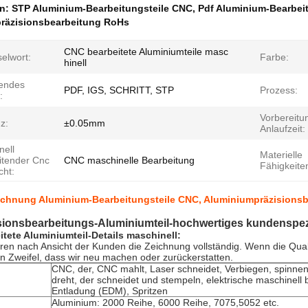
en:
STP Aluminium-Bearbeitungsteile CNC
,
Pdf Aluminium-Bearbei
räzisionsbearbeitung RoHs
CNC bearbeitete Aluminiumteile masc
elwort:
Farbe:
hinell
endes
PDF, IGS, SCHRITT, STP
Prozess:
:
Vorbereitu
z:
±0.05mm
Anlaufzeit:
nell
Materielle
itender Cnc
CNC maschinelle Bearbeitung
Fähigkeite
cht:
ichnung Aluminium-Bearbeitungsteile CNC, Aluminiumpräzisions
sionsbearbeitungs-Aluminiumteil-hochwertiges kundenspezi
tete Aluminiumteil-Details maschinell:
ren nach Ansicht der Kunden die Zeichnung vollständig. Wenn die Quali
en Zweifel, dass wir neu machen oder zurückerstatten.
CNC, der, CNC mahlt, Laser schneidet, Verbiegen, spinnen
dreht, der schneidet und stempeln, elektrische maschinell
Entladung (EDM), Spritzen
Aluminium: 2000 Reihe, 6000 Reihe, 7075,5052 etc.