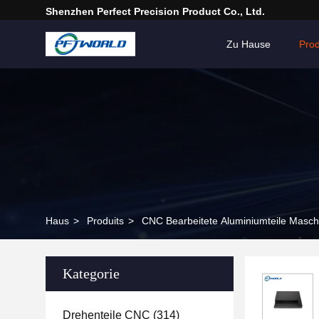
Shenzhen Perfect Precision Product Co., Ltd.
Zu Hause
Pro
Haus
>
Produits
>
CNC Bearbeitete Aluminiumteile Maschi
Kategorie
Drehenteile CNC
(314)