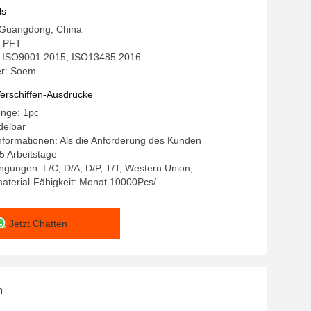
ls
: Guangdong, China
 PFT
g: ISO9001:2015, ISO13485:2016
r: Soem
erschiffen-Ausdrücke
enge: 1pc
delbar
formationen: Als die Anforderung des Kunden
15 Arbeitstage
gungen: L/C, D/A, D/P, T/T, Western Union,
aterial-Fähigkeit: Monat 10000Pcs/
Jetzt Chatten
n