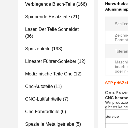
Hervorheb
Verbiegende Blech-Teile
(166)
Aluminiump
Spinnende Ersatzteile
(21)
Schlüss
Laser, Der Teile Schneidet
Zeichn
(36)
Format
Spritzenteile
(193)
Toleran
Linearer Führer-Schieber
(12)
Maschi
bearbe
oder ni
Medizinische Teile Cnc
(12)
STP pdf-Ze
Cnc-Autoteile
(11)
Cnc-Präzi
CNC bearbei
CNC-Luftfahrtteile
(7)
Wir produzie
gibt es kein
Cnc-Fahrradteile
(6)
Service
Spezielle Metallgetriebe
(5)