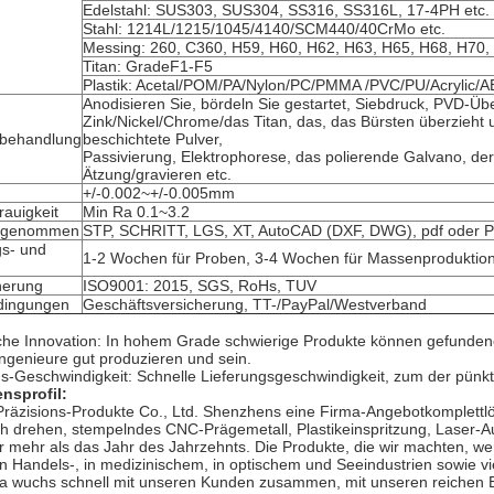
Edelstahl: SUS303, SUS304, SS316, SS316L, 17-4PH etc.
Stahl: 1214L/1215/1045/4140/SCM440/40CrMo etc.
Messing: 260, C360, H59, H60, H62, H63, H65, H68, H70, 
Titan: GradeF1-F5
Plastik: Acetal/POM/PA/Nylon/PC/PMMA /PVC/PU/Acrylic/
Anodisieren Sie, bördeln Sie gestartet, Siebdruck, PVD-Üb
Zink/Nickel/Chrome/das Titan, das, das Bürsten überzieht
nbehandlung
beschichtete Pulver,
Passivierung, Elektrophorese, das polierende Galvano, der
Ätzung/gravieren etc.
+/-0.002~+/-0.005mm
rauigkeit
Min Ra 0.1~3.2
angenommen
STP, SCHRITT, LGS, XT, AutoCAD (DXF, DWG), pdf oder 
gs- und
1-2 Wochen für Proben, 3-4 Wochen für Massenproduktio
herung
ISO9001: 2015, SGS, RoHs, TUV
dingungen
Geschäftsversicherung, TT-/PayPal/Westverband
che Innovation: In hohem Grade schwierige Produkte können gefunden
ngenieure gut produzieren und sein.
s-Geschwindigkeit: Schnelle Lieferungsgeschwindigkeit, zum der pünktl
nsprofil:
 Präzisions-Produkte Co., Ltd. Shenzhens eine Firma-Angebotkomplettl
h drehen, stempelndes CNC-Prägemetall, Plastikeinspritzung, Laser-Aus
ür mehr als das Jahr des Jahrzehnts. Die Produkte, die wir machten, werde
in Handels-, in medizinischem, in optischem und Seeindustrien sowie v
a wuchs schnell mit unseren Kunden zusammen, mit unseren reichen E