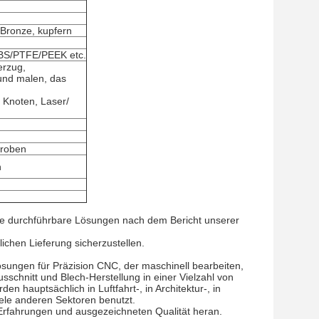
Bronze, kupfern
ABS/PTFE/PEEK etc.
erzug,
 und malen, das
 Knoten, Laser/
Proben
n
e durchführbare Lösungen nach dem Bericht unserer
ichen Lieferung sicherzustellen.
ösungen für Präzision CNC, der maschinell bearbeiten,
schnitt und Blech-Herstellung in einer Vielzahl von
n hauptsächlich in Luftfahrt-, in Architektur-, in
iele anderen Sektoren benutzt.
rfahrungen und ausgezeichneten Qualität heran.