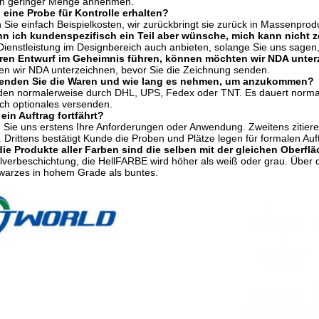
in geringer Menge annehmen.
 eine Probe für Kontrolle erhalten?
 Sie einfach Beispielkosten, wir zurückbringt sie zurück in Massenprod
n ich kundenspezifisch ein Teil aber wünsche, mich kann nicht 
ienstleistung im Designbereich auch anbieten, solange Sie uns sagen, 
eren Entwurf im Geheimnis führen, können möchten wir NDA unte
en wir NDA unterzeichnen, bevor Sie die Zeichnung senden.
senden Sie die Waren und wie lang es nehmen, um anzukommen?
nden normalerweise durch DHL, UPS, Fedex oder TNT. Es dauert norma
ch optionales versenden.
ein Auftrag fortfährt?
n Sie uns erstens Ihre Anforderungen oder Anwendung. Zweitens zitie
 Drittens bestätigt Kunde die Proben und Plätze legen für formalen Auft
die Produkte aller Farben sind die selben mit der gleichen Ober
ulverbeschichtung, die HellFARBE wird höher als weiß oder grau. Über 
warzes in hohem Grade als buntes.