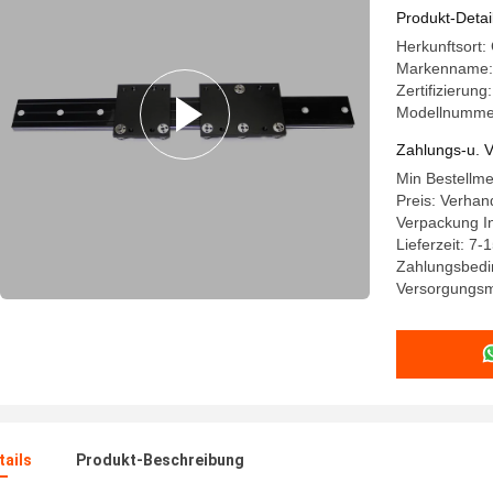
trägt
Produkt-Detai
Herkunftsort
Markenname:
Zertifizierun
Modellnumm
Zahlungs-u. V
Min Bestellm
Preis: Verhan
Verpackung In
Lieferzeit: 7-
Zahlungsbedin
Versorgungsm
ails
Produkt-Beschreibung