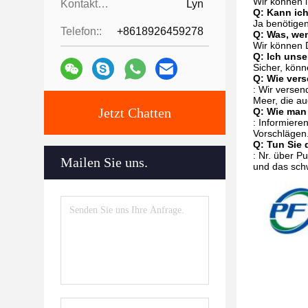
Wir können 
Kontaktpersonen:
Lyn
Q: Kann ich
Ja benötigen
Telefon::
+8618926459278
Q: Was, wen
Wir können D
Q: Ich uns
Sicher, könn
Q: Wie ver
: Wir verse
Meer, die au
Jetzt Chatten
Q: Wie man 
: Informiere
Vorschlägen.
Q: Tun Sie 
: Nr. über P
Mailen Sie uns.
und das sch