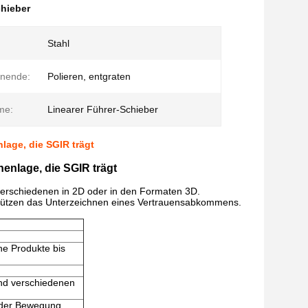
chieber
Stahl
enende:
Polieren, entgraten
me:
Linearer Führer-Schieber
age, die SGIR trägt
nlage, die SGIR trägt
verschiedenen in 2D oder in den Formaten 3D.
r stützen das Unterzeichnen eines Vertrauensabkommens.
ne Produkte bis
end verschiedenen
n der Bewegung,