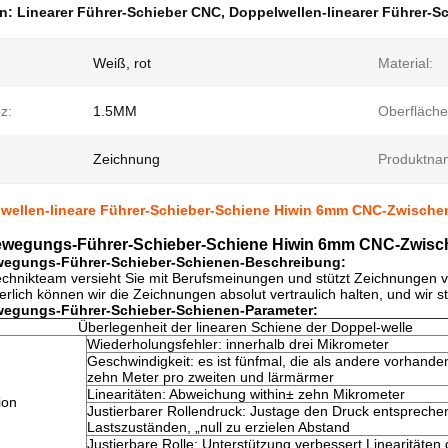
en:
Linearer Führer-Schieber CNC
,
Doppelwellen-linearer Führer-S
Weiß, rot
Material:
z:
1.5MM
Oberfläch
Zeichnung
Produktna
wellen-lineare Führer-Schieber-Schiene Hiwin 6mm CNC-Zwischenl
ewegungs-Führer-Schieber-Schiene Hiwin 6mm CNC-Zwische
wegungs-Führer-Schieber-Schienen-Beschreibung:
echnikteam versieht Sie mit Berufsmeinungen und stützt Zeichnungen 
rlich können wir die Zeichnungen absolut vertraulich halten, und wi
wegungs-Führer-Schieber-Schienen-
Parameter:
Überlegenheit der linearen Schiene der Doppel-welle
Wiederholungsfehler: innerhalb drei Mikrometer
Geschwindigkeit: es ist fünfmal, die als andere vorhande
zehn Meter pro zweiten und lärmärmer
Linearitäten: Abweichung within± zehn Mikrometer
ion
Justierbarer Rollendruck: Justage den Druck entsprech
Lastszuständen, „null zu erzielen Abstand
Justierbare Rolle: Unterstützung verbessert Linearitäte