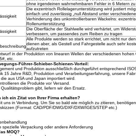
ohne irgendeinen wahrnehmbaren Fehler in 6 Metern zu
Die exzentrisch Rollelagerunterstützung wird justiert mög
einfach und zuverlässig „null Abstand unter verschiedene
ässigkeit
Verhinderung des unkontrollierbaren Wackelns: exzentri
Rollenunterstützung
Die Oberfläche der Stahlwelle wird verhärtet, um Widerst
ässigkeit
verbessern, um passendes zum Reiben zu tragen
Alle Produkte werden so stark errichtet, um nicht nur de
dienen aber, als Gestell und Fahrgestelle auch sehr koste
beschreibung
aufzutreten
ntwurf in der Produktion von linearen Wellen der verschiedenen hohen 
#, etc.
wegungs-Führer-Schieber-Schienen-Vorteil:
ement und Produktion ausschließlich durchgeführt entsprechend ISO9
k 15 Jahre R&D, Produktion und Verarbeitungserfahrung, unsere Fabri
 die aus USA und Japan importiert wird.
trollieren die Produkte vor Versand.
Qualitätsproblem gibt, liefern wir den Ersatz.
 ich ein Zitat von Ihrer Firma erhalten?
it uns in Verbindung. Um Sie so bald wie möglich zu zitieren, benötigen
ttskizzen (Format: CAD/PDF/DWG/DXF/DXW/IGES/STEP etc.)
henbehandlung
e spezielle Verpackung oder andere Anforderung
 das MOQ?