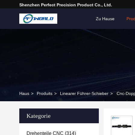
Shenzhen Perfect Precision Product Co., Ltd.
Zu Hause
Pro
Haus
>
Produits
>
Linearer Führer-Schieber
>
Cnc-Dopp
Kategorie
Drehenteile CNC
(314)