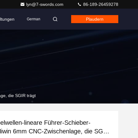
lyn@7-swords.com
86-189-26459278
ltungen
Plaudern
German
e, die SGIR trägt
lwellen-lineare Führer-Schieber-
Hiwin 6mm CNC-Zwischenlage, die SGIR