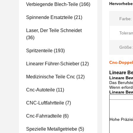
Hervorheb
Verbiegende Blech-Teile
(166)
Spinnende Ersatzteile
(21)
Farbe:
Laser, Der Teile Schneidet
Toleran
(36)
Größe:
Spritzenteile
(193)
Cnc-Doppel
Linearer Führer-Schieber
(12)
Lineare B
Medizinische Teile Cnc
(12)
Lineare Be
Das Berufst
Wenn erforde
Cnc-Autoteile
(11)
Lineare Be
CNC-Luftfahrtteile
(7)
Cnc-Fahrradteile
(6)
Hohe Präzis
Spezielle Metallgetriebe
(5)