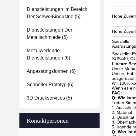
Dienstleistungen Im Bereich
Hohe Zuverl
Der Schweißindustrie
(5)
Dienstleistungen Der
Hohe Zuverl
Metallschmiede
(5)
Spezielle
Ausrüstungs
Metallwerfende
Spezieller E
Dienstleistungen
(6)
SUS440, C45
Lineare Be
Unser Manag
Anpassungsformen
(6)
Unsere Fabri
ausgerüstet,
Wir 100% kon
Schneller Prototyp
(6)
Wenn es ein 
FAQ:
3D Druckservices
(5)
Q: Wie kann
Treten Sie m
1. Ausschni
2. Material
3. Quantität
Kontaktpersonen
4. Oberfläc
5. Irgendein
Q: Was ist