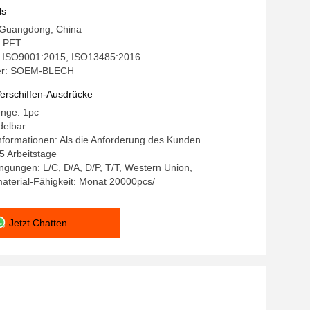
ls
: Guangdong, China
 PFT
g: ISO9001:2015, ISO13485:2016
er: SOEM-BLECH
erschiffen-Ausdrücke
enge: 1pc
delbar
formationen: Als die Anforderung des Kunden
15 Arbeitstage
gungen: L/C, D/A, D/P, T/T, Western Union,
aterial-Fähigkeit: Monat 20000pcs/
Jetzt Chatten