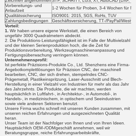
Zeichnen angenommen
STP, SCHRITT, LGS, XT, AutoCAD (DXF, DW
Vorbereitungs- und
1-2 Wochen für Proben, 3-4 Wochen für M
Anlaufzeit
Qualitätssicherung
ISO9001: 2015, SGS, RoHs, TUV
Zahlungsbedingungen
Geschäftsversicherung, TT-/PayPal/Westv
Vorteil:
1.
Wir haben unsere eigene Werkstatt, die einen Bereich von
ungefähr 3000 Quadratmetern abdeckt.
2. Die Produktions-Leistungsfähigkeit ist im Falle der Multivielzahl
und der kleinen Serienproduktion hoch, die die Zeit für
Produktionsvorbereitung, Werkzeugmaschinenanpassung und
Fertigungsüberwachung verringern können.
Unternehmensprofil:
Ist perfekte Präzisions-Produkte Co., Ltd. Shenzhens eine Firma-
Angebotkomplettlösungen für Präzision CNC, der maschinell
bearbeiten, CNC, der sich drehen, stempelndes CNC-
Prägemetall, Plastikeinspritzung, Laser-Ausschnitt und Blech-
Herstellung in einer Vielzahl von Industrien für mehr als das Jahr
des Jahrzehnts. Die Produkte, die wir machten, werden
hauptsächlich in Luftfahrt-, in Architektur-, in Automobil-, in
Handels-, in medizinischem, in optischem und Seeindustrien
sowie viele anderen Sektoren benutzt.
Unsere Firma wuchs schnell mit unseren Kunden zusammen, mit
unseren reichen Erfahrungen und ausgezeichneten Qualität
heran.
Unser Team ist der Nachfolger von Ihnen und von Ihren Ideen.
Hauptsächlich OEM-/ODMgeschäft annehmen, weil wir
Beratungsgruppe, reiche Erfahrungsarbeitskräfte,