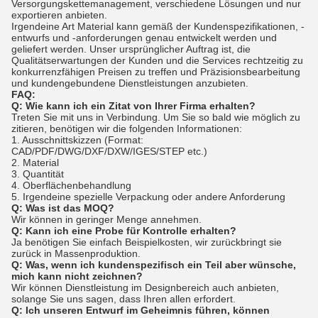
Versorgungskettemanagement, verschiedene Lösungen und nur
exportieren anbieten.
Irgendeine Art Material kann gemäß der Kundenspezifikationen, -
entwurfs und -anforderungen genau entwickelt werden und
geliefert werden. Unser ursprünglicher Auftrag ist, die
Qualitätserwartungen der Kunden und die Services rechtzeitig zu
konkurrenzfähigen Preisen zu treffen und Präzisionsbearbeitung
und kundengebundene Dienstleistungen anzubieten.
FAQ:
Q: Wie kann ich ein Zitat von Ihrer Firma erhalten?
Treten Sie mit uns in Verbindung. Um Sie so bald wie möglich zu
zitieren, benötigen wir die folgenden Informationen:
1. Ausschnittskizzen (Format:
CAD/PDF/DWG/DXF/DXW/IGES/STEP etc.)
2. Material
3. Quantität
4. Oberflächenbehandlung
5. Irgendeine spezielle Verpackung oder andere Anforderung
Q: Was ist das MOQ?
Wir können in geringer Menge annehmen.
Q: Kann ich eine Probe für Kontrolle erhalten?
Ja benötigen Sie einfach Beispielkosten, wir zurückbringt sie
zurück in Massenproduktion.
Q: Was, wenn ich kundenspezifisch ein Teil aber wünsche,
mich kann nicht zeichnen?
Wir können Dienstleistung im Designbereich auch anbieten,
solange Sie uns sagen, dass Ihren allen erfordert.
Q: Ich unseren Entwurf im Geheimnis führen, können