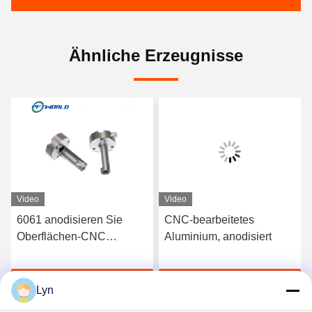
Ähnliche Erzeugnisse
Video
Video
-
6061 anodisieren Sie
CNC-bearbeitetes
Oberflächen-CNC
Aluminium, anodisiert
en
maschinell bearbeitete
Aluminiumteile schnelles
Jetzt Chatten
Jetzt Chatten
3D druckte Service
Lyn