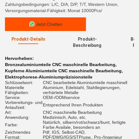
Zahlungsbedingungen: L/C, D/A, D/P, T/T, Western Union,
Versorgungsmaterial-Fähigkeit: Monat 10000Pcs/
Jetzt Chatten
Produkt-Details
Produkt-
Bew
Beschreibung
Re
Hervorheben:
Bronzealuminiumteile CNC maschinelle Bearbeitung
,
Kupferne Aluminiumteile CNC maschinelle Bearbeitung
,
Elektrophorese-Aluminiumpräzisionsteile
Schlüsselwort:
CNC bearbeitete Aluminiumteile maschinell
Materielle
Aluminium, Edelstahl, Stahllegierungen,
Fähigkeiten:
verhärtete Metalle
Service:
OEM-/ODMservice
Vorbereitungs- und
Entsprechend Ihren Produkten
Anlaufzeit:
Art:
CNC maschinelle Bearbeitung
Anwendung:
Medizinisch, Auto, etc.
Natürlich, silbern/rot/schwarz/bunt, fertigte
Farbe:
Farbe Availale, besonders an
Zeichnendes
Pdf, IGS, Selbst-CAD,
Format:
PDF/DWG/IGS/STP/usw., Pro-/Ingenieur