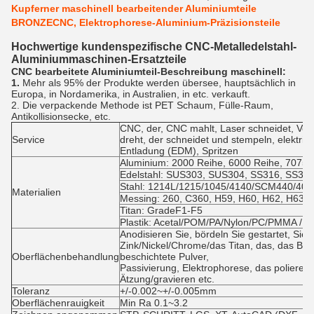
Kupferner maschinell bearbeitender Aluminiumteile
BRONZECNC, Elektrophorese-Aluminium-Präzisionsteile
Hochwertige kundenspezifische CNC-Metalledelstahl-
Aluminiummaschinen-Ersatzteile
CNC bearbeitete Aluminiumteil-Beschreibung maschinell:
1.
Mehr als 95% der Produkte werden übersee, hauptsächlich in
Europa, in Nordamerika, in Australien, in etc. verkauft.
2. Die verpackende Methode ist PET Schaum, Fülle-Raum,
Antikollisionsecke, etc.
CNC, der, CNC mahlt, Laser schneidet, Verb
Service
dreht, der schneidet und stempeln, elektri
Entladung (EDM), Spritzen
Aluminium: 2000 Reihe, 6000 Reihe, 7075,5
Edelstahl: SUS303, SUS304, SS316, SS316
Stahl: 1214L/1215/1045/4140/SCM440/40C
Materialien
Messing: 260, C360, H59, H60, H62, H63, 
Titan: GradeF1-F5
Plastik: Acetal/POM/PA/Nylon/PC/PMMA /P
Anodisieren Sie, bördeln Sie gestartet, Si
Zink/Nickel/Chrome/das Titan, das, das Bür
Oberflächenbehandlung
beschichtete Pulver,
Passivierung, Elektrophorese, das polieren
Ätzung/gravieren etc.
Toleranz
+/-0.002~+/-0.005mm
Oberflächenrauigkeit
Min Ra 0.1~3.2