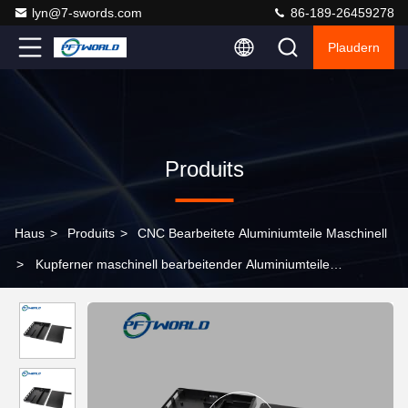
lyn@7-swords.com
86-189-26459278
Plaudern
Produits
Haus
>
Produits
>
CNC Bearbeitete Aluminiumteile Maschinell
>
Kupferner maschinell bearbeitender Aluminiumteile
BRONZECNC, Elektrophorese-Aluminium-Präzisionsteile