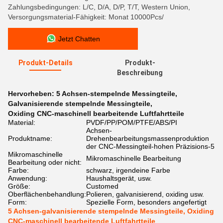
Zahlungsbedingungen: L/C, D/A, D/P, T/T, Western Union,
Versorgungsmaterial-Fähigkeit: Monat 10000Pcs/
Jetzt Chatten
Produkt-Details
Produkt-
Beschreibung
Hervorheben:
5 Achsen-stempelnde Messingteile
,
Galvanisierende stempelnde Messingteile
,
Oxiding CNC-maschinell bearbeitende Luftfahrtteile
Material:
PVDF/PP/POM/PTFE/ABS/PI
Achsen-
Produktname:
Drehenbearbeitungsmassenproduktion
der CNC-Messingteil-hohen Präzisions-5
Mikromaschinelle
Mikromaschinelle Bearbeitung
Bearbeitung oder nicht:
Farbe:
schwarz, irgendeine Farbe
Anwendung:
Haushaltsgerät, usw.
Größe:
Customed
Oberflächenbehandlung:
Polieren, galvanisierend, oxiding usw.
Form:
Spezielle Form, besonders angefertigt
5 Achsen-galvanisierende stempelnde Messingteile, Oxiding
CNC-maschinell bearbeitende Luftfahrtteile