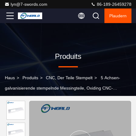
lyn@7-swords.com
86-189-26459278
Plaudern
Produits
Haus
>
Produits
>
CNC, Der Teile Stempelt
>
5 Achsen-
galvanisierende stempelnde Messingteile, Oxiding CNC-
maschinell bearbeitende Luftfahrtteile