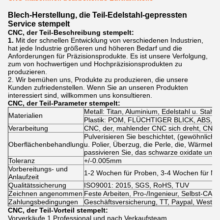
Blech-Herstellung, die Teil-Edelstahl-gepressten
Service stempelt
CNC, der
Teil-Beschreibung
stempelt
:
1.
Mit der schnellen Entwicklung von verschiedenen Industrien,
hat jede Industrie größeren und höheren Bedarf und die
Anforderungen für Präzisionsprodukte. Es ist unsere Verfolgung,
zum von hochwertigen und Hochpräzisionsprodukten zu
produzieren.
2. Wir bemühen uns, Produkte zu produzieren, die unsere
Kunden zufriedenstellen. Wenn Sie an unseren Produkten
interessiert sind, willkommen uns konsultieren.
CNC, der
Teil-Parameter
stempelt
:
Metall: Titan, Aluminium, Edelstahl u. Stahl
Materialien
Plastik: POM, FLÜCHTIGER BLICK, ABS, Nyl
Verarbeitung
CNC, der, mahlender CNC sich dreht, CNC 
Pulverisieren Sie beschichtet, (gewöhnlich u.
Oberflächenbehandlung
u. Polier, Überzug, die Perle, die, Wärmeb
passivieren Sie, das schwarze oxidate und 
Toleranz
+/-0.005mm
Vorbereitungs- und
1-2 Wochen für Proben, 3-4 Wochen für M
Anlaufzeit
Qualitätssicherung
ISO9001: 2015, SGS, RoHS, TUV
Zeichnen angenommen
Feste Arbeiten, Pro-/Ingenieur, Selbst-CAD
Zahlungsbedingungen
Geschäftsversicherung, TT, Paypal, WestU
CNC, der
Teil-Vorteil
stempelt
:
Vorverkäufe 1.Professional und nach Verkaufsteam.