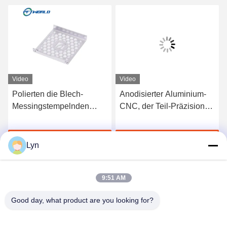
Video
Video
Polierten die Blech-
Anodisierter Aluminium-
Messingstempelnden
CNC, der Teil-Präzision
Aluminiumteile
Soem Verarbeitung
passivieren Oberfläche
stempelt
Jetzt Chatten
Jetzt Chatten
Lyn
9:51 AM
Good day, what product are you looking for?
Shenzhen Perfect Precision Product Co., Ltd.