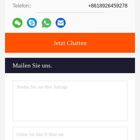
Telefon::
+8618926459278
Jetzt Chatten
Mailen Sie uns.