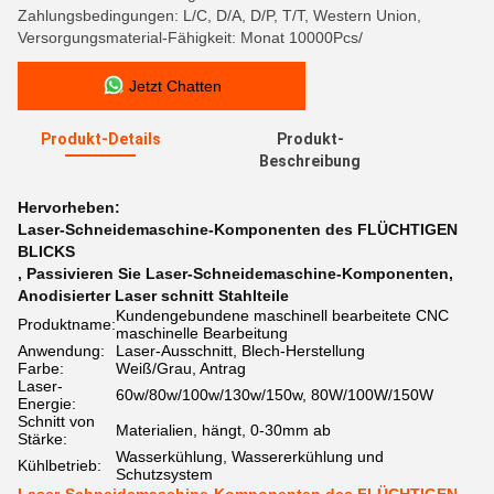
Zahlungsbedingungen: L/C, D/A, D/P, T/T, Western Union,
Versorgungsmaterial-Fähigkeit: Monat 10000Pcs/
Jetzt Chatten
Produkt-Details
Produkt-
Beschreibung
Hervorheben:
Laser-Schneidemaschine-Komponenten des FLÜCHTIGEN
BLICKS
,
Passivieren Sie Laser-Schneidemaschine-Komponenten
,
Anodisierter Laser schnitt Stahlteile
Kundengebundene maschinell bearbeitete CNC
Produktname:
maschinelle Bearbeitung
Anwendung:
Laser-Ausschnitt, Blech-Herstellung
Farbe:
Weiß/Grau, Antrag
Laser-
60w/80w/100w/130w/150w, 80W/100W/150W
Energie:
Schnitt von
Materialien, hängt, 0-30mm ab
Stärke:
Wasserkühlung, Wassererkühlung und
Kühlbetrieb:
Schutzsystem