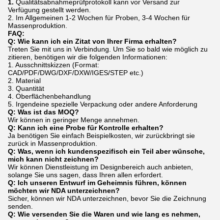
1.
Qualitätsabnahmeprüfprotokoll kann vor Versand zur
Verfügung gestellt werden.
2. Im Allgemeinen 1-2 Wochen für Proben, 3-4 Wochen für
Massenproduktion.
FAQ:
Q: Wie kann ich ein Zitat von Ihrer Firma erhalten?
Treten Sie mit uns in Verbindung. Um Sie so bald wie möglich zu
zitieren, benötigen wir die folgenden Informationen:
1. Ausschnittskizzen (Format:
CAD/PDF/DWG/DXF/DXW/IGES/STEP etc.)
2. Material
3. Quantität
4. Oberflächenbehandlung
5. Irgendeine spezielle Verpackung oder andere Anforderung
Q: Was ist das MOQ?
Wir können in geringer Menge annehmen.
Q: Kann ich eine Probe für Kontrolle erhalten?
Ja benötigen Sie einfach Beispielkosten, wir zurückbringt sie
zurück in Massenproduktion.
Q: Was, wenn ich kundenspezifisch ein Teil aber wünsche,
mich kann nicht zeichnen?
Wir können Dienstleistung im Designbereich auch anbieten,
solange Sie uns sagen, dass Ihren allen erfordert.
Q: Ich unseren Entwurf im Geheimnis führen, können
möchten wir NDA unterzeichnen?
Sicher, können wir NDA unterzeichnen, bevor Sie die Zeichnung
senden.
Q: Wie versenden Sie die Waren und wie lang es nehmen,