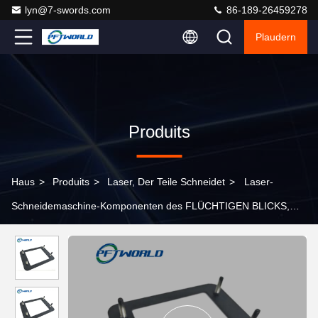
lyn@7-swords.com
86-189-26459278
Plaudern
Produits
Haus
>
Produits
>
Laser, Der Teile Schneidet
>
Laser-
Schneidemaschine-Komponenten des FLÜCHTIGEN BLICKS,
passivieren anodisierten Laser schnitten Stahlteile