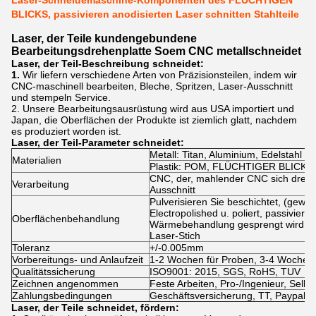
Laser-Schneidemaschine-Komponenten des FLÜCHTIGEN
BLICKS, passivieren anodisierten Laser schnitten Stahlteile
Laser, der Teile kundengebundene
Bearbeitungsdrehenplatte Soem CNC metallschneidet
Laser, der Teil-Beschreibung schneidet:
1.
Wir liefern verschiedene Arten von Präzisionsteilen, indem wir
CNC-maschinell bearbeiten, Bleche, Spritzen, Laser-Ausschnitt
und stempeln Service.
2. Unsere Bearbeitungsausrüstung wird aus USA importiert und
Japan, die Oberflächen der Produkte ist ziemlich glatt, nachdem
es produziert worden ist.
Laser, der Teil-Parameter schneidet:
Metall: Titan, Aluminium, Edelstahl u.
Materialien
Plastik: POM, FLÜCHTIGER BLICK, AB
CNC, der, mahlender CNC sich dreht
Verarbeitung
Ausschnitt
Pulverisieren Sie beschichtet, (gewöhn
Electropolished u. poliert, passiviere
Oberflächenbehandlung
Wärmebehandlung gesprengt wird, da
Laser-Stich
Toleranz
+/-0.005mm
Vorbereitungs- und Anlaufzeit
1-2 Wochen für Proben, 3-4 Wochen
Qualitätssicherung
ISO9001: 2015, SGS, RoHS, TUV
Zeichnen angenommen
Feste Arbeiten, Pro-/Ingenieur, Sel
Zahlungsbedingungen
Geschäftsversicherung, TT, Paypal,
Laser, der Teile schneidet, fördern: