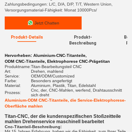
Zahlungsbedingungen: L/C, D/A, D/P, T/T, Western Union,
Versorgungsmaterial-Fähigkeit: Monat 10000Pcs/
Jetzt Chatten
Produkt-Details
Produkt-
Bew
Beschreibung
Re
Hervorheben:
Aluminium-CNC-Titanteile
,
ODM CNC-Titanteile
,
Elektrophorese CNC-Prägetitan
Produktname:
Titan-Bearbeitungsteil CNC
Art:
Drehen, mahlend
Service:
OEM/ODM/Customized
Farbe:
Besonders angefertigt
Material:
Aluminium, Plastik, Titan, Edelstahl
Cnc, der, CNC-Mahlen, werfend, Drahtausschnitt
Prozess:
sich dreht
Aluminium-ODM CNC-Titanteile, die Service-Elektrophorese-
Oberfläche mahlen
Titan-CNC, der die kundenspezifischen Stoßzeitteile
mahlen Drehenservice maschinell bearbeitet
Cnc-Titanteil-Beschreibung:
Mit 15 Jahren Erfahrung, haben wir die Fähigkeit, zum Ihrer Teile