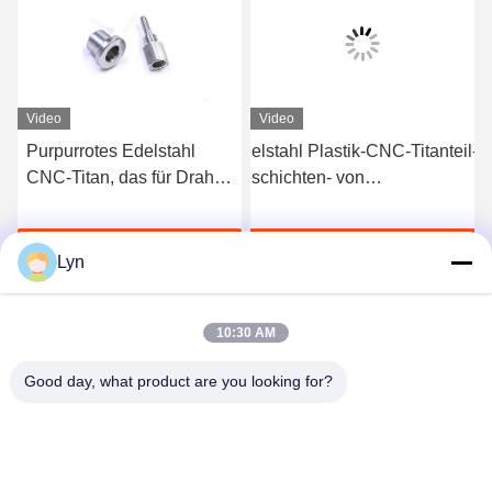
Video
Video
Purpurrotes Edelstahl
Edelstahl Plastik-CNC-Titanteil-
Edels
CNC-Titan, das für Draht-
Beschichten- von
Teile,
Ausschnitt maschinell
oberflächenpräzisionsbearbeitun
Mikrot
bearbeitet
Jetzt Chatten
Jetzt Chatten
Lyn
10:30 AM
Good day, what product are you looking for?
Shenzhen Perfect Precision Product Co., Ltd.
lyn@7-swords.com