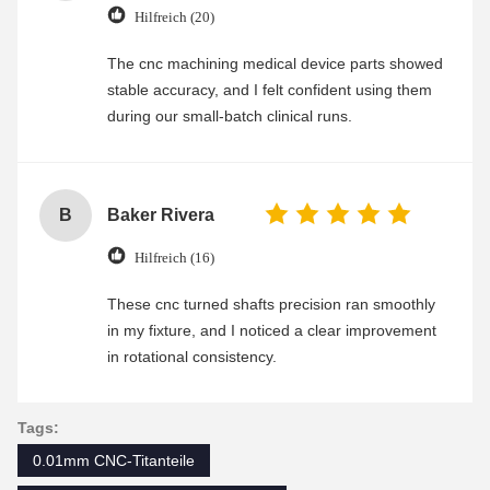
Hilfreich (20)
The cnc machining medical device parts showed
stable accuracy, and I felt confident using them
during our small-batch clinical runs.
B
Baker Rivera
Hilfreich (16)
These cnc turned shafts precision ran smoothly
in my fixture, and I noticed a clear improvement
in rotational consistency.
Tags:
0.01mm CNC-Titanteile