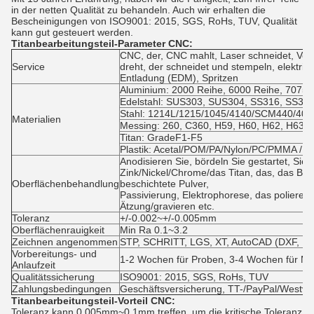
in der netten Qualität zu behandeln. Auch wir erhalten die
Bescheinigungen von ISO9001: 2015, SGS, RoHs, TUV, Qualität
kann gut gesteuert werden.
Titanbearbeitungsteil-Parameter
CNC
:
CNC, der, CNC mahlt, Laser schneidet, Verb
Service
dreht, der schneidet und stempeln, elektri
Entladung (EDM), Spritzen
Aluminium: 2000 Reihe, 6000 Reihe, 7075,5
Edelstahl: SUS303, SUS304, SS316, SS316
Stahl: 1214L/1215/1045/4140/SCM440/40C
Materialien
Messing: 260, C360, H59, H60, H62, H63, 
Titan: GradeF1-F5
Plastik: Acetal/POM/PA/Nylon/PC/PMMA /P
Anodisieren Sie, bördeln Sie gestartet, Si
Zink/Nickel/Chrome/das Titan, das, das Bür
Oberflächenbehandlung
beschichtete Pulver,
Passivierung, Elektrophorese, das polieren
Ätzung/gravieren etc.
Toleranz
+/-0.002~+/-0.005mm
Oberflächenrauigkeit
Min Ra 0.1~3.2
Zeichnen angenommen
STP, SCHRITT, LGS, XT, AutoCAD (DXF, DW
Vorbereitungs- und
1-2 Wochen für Proben, 3-4 Wochen für M
Anlaufzeit
Qualitätssicherung
ISO9001: 2015, SGS, RoHs, TUV
Zahlungsbedingungen
Geschäftsversicherung, TT-/PayPal/Westv
Titanbearbeitungsteil-Vorteil
CNC
:
Toleranz kann 0.005mm~0.1mm treffen, um die kritische Toleranz