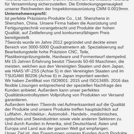
für Versammlung sicherzustellen. Die Entdeckungsgenauigkeit
unserer Reichweiten der Inspektionsausrüstung CMM 0.0019mm.
Unternehmensprofil:
Ist perfekte Präzisions-Produkte Co., Ltd. Shenzhens in
Shenzhen, China. Unsere Firma haben die Ausrüstung und
Fertigungstechnik vorangebracht und Produkte der hohen
Qualität, auf Zeitlieferung und konkurrenzfähigem Preis
bereitgestellt.
7Swords wurde im Jahre 2012 gegründet und deckte einen
Bereich von 3000-5000 Quadratmetern ab. Spezialisierung auf
Bearbeitungsteile hohe Präzision CNC, Teile,
Plastikeinspritzungsteile, Hardware und Formentwurf stempelnd.
Mit 15 Jahren Erfahrung besitzt 7Swords 50-60 Maschinen, die
meisten, welchen aus den Vereinigten Staaten und dem Japan,
wie HAAS VF-2SS (Achse 5) in den Vereinigten Staaten und im
TSUGAMI B0206 (Achse 6) in Japan importiert werden.
Wir haben Zertifikat von ISO9001: 2015 und ISO13485: 2016 das
flexible Lösungen entsprechend der speziellen Nachfrage des
Kunden anbietet. Außerdem kann unser perfektes
Qualitätskontrollsystem Vollprüfung von Produkten vor Versand
garantieren.
Außerdem lenken 7Swords viel Aufmerksamkeit auf die Qualität
der Produkte und unsere Produkte treffen hauptsächlich auf
Luftfahrt-, Architektur-, Automobil-, Handels-, medizinisches,
optisches und Seeindustrien sowie viele anderen Sektoren zu.
Und durch Kunden in Amerika, sind Deutschland, Asien und
Europa und Land aus der ganzen Welt gut empfangen.
Unser Ziel ist, den Erwartungen unseres Kunden durch Produkte