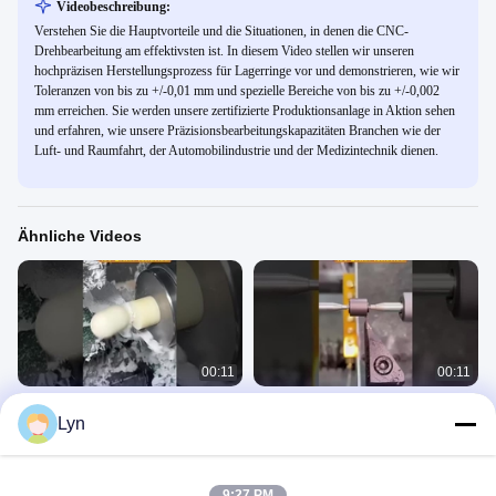
Videobeschreibung:
Verstehen Sie die Hauptvorteile und die Situationen, in denen die CNC-
Drehbearbeitung am effektivsten ist. In diesem Video stellen wir unseren
hochpräzisen Herstellungsprozess für Lagerringe vor und demonstrieren, wie wir
Toleranzen von bis zu +/-0,01 mm und spezielle Bereiche von bis zu +/-0,002
mm erreichen. Sie werden unsere zertifizierte Produktionsanlage in Aktion sehen
und erfahren, wie unsere Präzisionsbearbeitungskapazitäten Branchen wie der
Luft- und Raumfahrt, der Automobilindustrie und der Medizintechnik dienen.
Ähnliche Videos
00:11
00:11
CNC-Drehbearbeitung Gewindeteile
Automatisierte CNC-
Lyn
Tutorial
Drehbearbeitungs-Produktionslinien-
Demonstration
Drehteile
Drehteile
June 30, 2025
June 30, 2025
9:27 PM